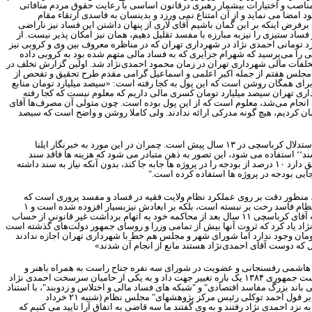
مناصب و اختیارات بیشمار رهبری درقانون اساسی با رعایت حقوق مردم منافاتی
مضا می نماید و از آن امتناع نمی ورزد و بدینسان به فاسدی ارتقاء مقام
برفرض اینکه بر این گمان باشیم آقای لاری از پنهان داشتن این فساد نیز ناراضی
د ستیزی را نیزبه مبارزه با مفسد تقلیل دهیم، همان نیز امکان پذیر نیست. از
رد تومانی احمدی نژاد در شهرداری تهران که در مناظره معروف بین وی و کروبی نیز
ی را می‌پرسید که شهرام جزایری که به فساد مالی متهم شده بود به کروبی داده
لفات مالی شهرداری تهران در زمان محمود احمدی‌نژاد شد. اولین گزارش تخلف در
ان مجلس هفتم از جمله اکبر اعلمی و اسماعیل گرامی مقدم طرح تحقیق و تفحص از
ا برای همگان روشن است که این پول به کجا رفته است: «سیصد میلیارد تومان منابع
 تهران سیصد میلیارد تومان کسری مالی داریم که معلوم نیست که کجا رفته
لف انجام می‌شد، معلوم است که از این پول بوده است. چون متولی آن مصرف‌ها آقای
ان کردیم، هیچ گونه مدرکی ارائه ندادند. ولی کاملا روشن و واضح است که سیصد
استدلال کرباسچی در
۱۳
سال پیش است. چمران در این مورد به خبرنگار ایلنا
سند‘‘ استفاده می شود، این تصور به ذهن متبادر می شود که هزینه ها فاقد سند
ق دارد
۱۰
درصد از بودجه را در پروژه ها جابه جا کند، بدون آنکه نیاز به سند داشته
 جایی بودجه در پروژه ها استفاده کرده است."
 منظور دقت بر روی عملکرد نظام ولایت فقیه در فساد و مفسد پروری است که
ظام فاسد رخت بر نبسته است، بلکه بر ابعادش نیزبسیار افزوده شده است و
۱
ه آقای کرباسچی
۱۱
سال بعد از محاکمه خود به اتهام برداشت غیر قانونی از حساب
اد یاد کرد که ثروت آنها بیش از تمامی وزرا و روسای جمهور دولت‌های گذشته است
ومان وجود ندارد اما شورای شهر و مجلس هم خط با شهرداری تهران اجازه ندادند
 که دوست آقای احمدی‌نژاد هستند مانع از انجام آن شدند»
ولت هاشمی رفسنجانی و عضویت در شورای سه نفره جناح راست به همراه باهنر و
یاست جمهوری
۱۳۸۴
یک باره تغییر جهت داد و به یکی از حامیان سرسخت احمدی نژاد
د بزرگ مفاسد اقتصادی" و "شبکه های فساد مالی و اختلاس و زدوبند"، با استناد
بنا بر قول احمد توکلی رئیس مرکز پژوهشهای" مجلس نظام (شنبه
۲۱
خرداد
د احمدی نژاد رفتند و به وی گفتند ما سه قاضی به اتفاق آرا تایید می کنیم که