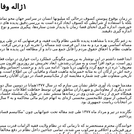
۱
ژاله وف
در زمان بوقوع پیوستن کسوف درحالی که میلیونها انسان در سراسر جهان محو تماش
بلکه با استفاده از شرایطی که کسوف ایجاد کرده است به بررسی دقیق پدیده های دیگ
خورشید، اندازه گیری انحنای فضا- زمان با پدیدار شدن ستاره‌ها، پیگیری مسیر و نوع
اندازه گیری دقیقند.
به زعم نگارنده با مشاهده پدیده تلاشی نظام ولایت فقیه، و فرصتهایی که در طی پرو
مساله اساسی بهره برد و به مدد این فرصت چند مساله را تجربه کرد و درس گرفت. مس
ماهیت نظام با احقاق حقوق مردم را قابل جمع می داند و از مطالعه این پدیده ها در
ابتدا قصد داشتم در این نوشتار به بررسی چگونگی عملکرد رانت خواری در دولت فعلی ب
زور است، برخود افزا است و به میزان رشدش، ابعاد تخریبش نیز روزبروز افزون می گ
معروف" ذره ذره جمع گردد وانگهی دریا شود" ادامه می یابد. و برحسب احساس وظیف
رخنه اش در ارکان آن به مثابه خمیرمایه ماهیت فساد و مافیایی آن بی اطلاع است، و ا
تاریخی متفاوت طی چند شماره مقایسه ای از مکانیسم فساد در دوران آقایان رفسن
مقدمتا جهت یاد آوری خاطر نشان می سازم که در سال
۱۳۷۷
همانا در دومین سال دو
عده دیگری از معاونانش و شهرداران مناطق تهران توسط حفاظت اطلاعات نیروی انتظ
هیچگاه خبری از زندانی شدن وی در رسانه‌ها منتشر نشد. در طول یک سلسله جلسات د
کرباسچی از سوی غلامحسین محسنی اژه‌ای به اتهام جرایم مالی محاکمه و به
۳
سال 
در انتخابات ریاست جمهوری بود.
نگارنده در تیر و مرداد ماه
۱۳۷۷
طی چند مقاله تحت عنوانهایی چون "مکانیسم فساد مال
پرداختم.
خوانندگان محترم مستحضرند که تا زمانی که در نظام ولایت فقیه الزامات قدرت مبنی
ترور فیزیکی و اخلاقی و سرکوب می شدند، تمامی جناحین داخل نظام در دفع مخالفان 
حذف دامان جناحین داخل نظام را بگیردکه گرفت.