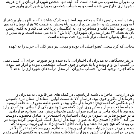
خصی مدیران محسوب می شده است. که البته تنها شخص شهردار فرمان و اذن هزینه
ز حساب شهرداری خارج می شده است و به حساب شخصی مدیران شهرداری واریز می
شده است. رئیس دادگاه معتقد بود اسناد و مدارک شاهدند که مبالغ بسیار بیشتر از
تا به وی و همسرش و
۶۰
متر مربع از زمین باغ وحش به قیمت
۷۵
هزار تومان (که وی
شوری جهت عمل قلب و مسافرت وی به انگلستان پرداخت می کند و به گفته رئیس
ن به تعداد
۴۲
نفر از مدیران شهرداری "پاداش " داده می شده است. و به مدیران
 و هر سال بعنوان حساب تراز نامه پرداخت میشده است.
نجانی که کرباسچی عضو اصلی آن بوده و مدتی نیز دبیر کلی آن حزب را به عهده
 در هر دستگاهی به مدیران آن اختیاراتی داده شده و در صورت اجرای آن کسی نمی
می گفتیم، این وام بوده و یا بلاعوض و چون حساب مشخصی نبوده و قرار هم نبوده
ه که اجازه بوجود آمدن" حساب مدیران " از محل درآمدهای شهرداری را بدهد ؟
نش در اردبیل، ماجرایی شبیه کرباسچی در کمک های غیر قانونی به مدیران و
رماندار ماکو و خوی بود، در سال
۷۲
به سمت اولین استاندار استان تازه تاسیس
 هنگامی که احمدی‌نژاد فرماندار ماکو بود، و عضو حلقه معروف به حلقه ارومیه
ز جمله ساخت و ساز مسکن روی آورد. گفته می‌شود وی یکی از کسانی بود که در وارد
ه بود تا اینکه ماجرای مزایده سوآپ نفتی نخجوان پیش آمد.( سوآپ، قراردادی
فت در جنوب صادر می‌شود.) در زمان استانداری احمدی‌نژاد، صادق محصولی دوست
کند: "«آقای احمدی‌نژاد به عنوان استاندار اردبیل کمک غیرقانونی کرده بودند در
بودند که هیچ چیز نداشتند و با رانت آقای احمدی‌نژاد به این ثروت رسیدند که
ه. ولی در مورد جزئیات بیشتر این پرونده به نظرم می‌رسد که دو نفر کاملا در
کنون در حراست وزارت کشور و وزارت اطلاعات مفتوح است و به گفته‌ی گرامی‌مقدم