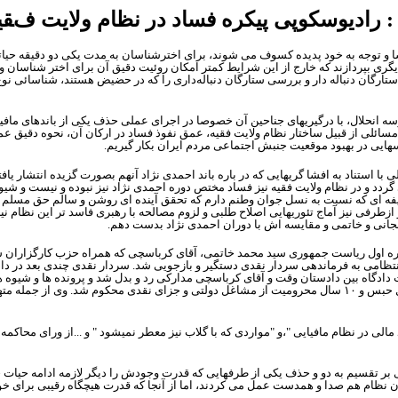
ا : رادیوسکوپی پیکره فساد در نظام ولایت ف
ا و توجه به خود پدیده کسوف می شوند، برای اخترشناسان به مدت یکی دو دقیقه ح
ری بپردازند که خارج از این شرایط کمتر امکان روئیت دقیق آن برای اختر شناسان وج
 ستارگان دنباله دار و بررسی ستارگان دنباله‌داری را که در حضیض هستند، شناسائی نو
سه انحلال، با درگیریهای جناحین آن خصوصا در اجرای عملی حذف یکی از باندهای مافیا
ائلی از قبیل ساختار نظام ولایت فقیه، عمق نفوذ فساد در ارکان آن، نحوه دقیق عم
سهایی در بهبود موقعیت جنبش اجتماعی مردم ایران بکار گیریم.
ا استناد به افشا گریهایی که در باره باند احمدی نژاد آنهم بصورت گزیده انتشار یا
ردد و در نظام ولایت فقیه نیز فساد مختص دوره احمدی نژاد نیز نبوده و نیست و شی
ه ای که نسبت به نسل جوان وطنم دارم که تحقق آینده ای روشن و سالم حق مسلم آن 
زطرفی نیز آماج تئوریهایی اصلاح طلبی و لزوم مصالحه با رهبری فاسد تر این نظام نیز
جانی و خاتمی و مقایسه اش با دوران احمدی نژاد بدست دهم.
ره اول ریاست جمهوری سید محمد خاتمی، آقای کرباسچی که همراه حزب کارگزاران سا
امی به فرماندهی سردار نقدی دستگیر و بازجویی شد. سردار نقدی چندی بعد در داد
ادگاه بین دادستان وقت و آقای کرباسچی مدارکی رد و بدل شد و پرونده ها و شیوه ه
حبس و
۱۰
سال محرومیت از مشاغل دولتی و جزای نقدی محکوم شد. وی از جمله متهم 
ی در نظام مافیایی "،و "مواردی که با گلاب نیز معطر نمیشود " و ...از ورای محاکمه
 بر تقسیم به دو و حذف یکی از طرفهایی که قدرت وجودش را دیگر لازمه ادامه حیات خو
نظام هم صدا و همدست عمل می کردند، اما از آنجا که قدرت هیچگاه رقیبی برای خود قا