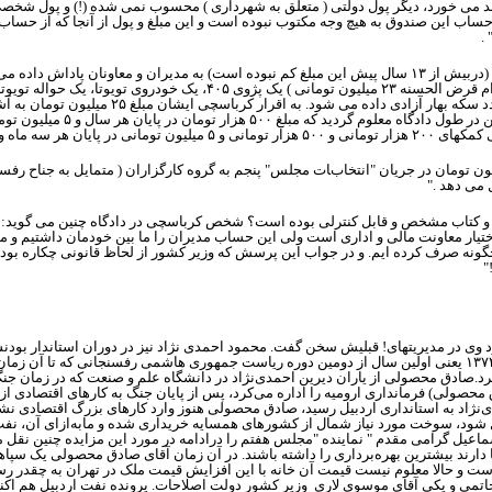
 سند می خورد، دیگر پول دولتی ( متعلق به شهرداری ) محسوب نمی شده (!) و پول ش
:" حساب این صندوق به هیچ وجه مکتوب نبوده است و این مبلغ و پول از آنجا که ا
.
(دربیش از
۱۳
سال پیش این مبلغ کم نبوده است) به مدیران و معاونان پاداش داده می 
وام قرض الحسنه
۲۳
میلیون تومانی ) یک پژوی
۴۰۵
، یک خودروی تویوتا، یک حواله تویو
 سکه بهار آزادی داده می شود. به اقرار کرباسچی ایشان مبلغ
۲۵
میلیون تومان به آ
 در طول دادگاه معلوم گردید که مبلغ
۵۰۰
هزار تومان در پایان هر سال و
۵
میلیون توما
ی کمکهای
۲۰۰
هزار تومانی و
۵۰۰
هزار تومانی و
۵
میلیون تومانی در پایان هر سه ماه
ون تومان در جریان "انتخابات مجلس" پنجم به گروه کارگزاران ( متمایل به جناح رفس
می دهد ."
ساب و کتاب مشخص و قابل کنترلی بوده است؟ شخص کرباسچی در دادگاه چنین می گوید:
 اختیار معاونت مالی و اداری است ولی این حساب مدیران را ما بین خودمان داشتیم و 
چگونه صرف کرده ایم. و در جواب این پرسش که وزیر کشور از لحاظ قانونی چکاره بود
"
د وی در مدیریتهای! قبلیش سخن گ
فت
. محمود احمدی نژاد نیز در دوران استاندار بود
۱۳۷
یعنی اولین سال از دومین دوره ریاست جمهوری هاشمی رفسنجانی که تا آن زمان ف
صادق محصولی از یاران دیرین احمدی‌نژاد در دانشگاه علم و صنعت که در زمان جنگ و
محصولی) فرمانداری ارومیه را اداره می‌کرد، پس از پایان جنگ به کارهای اقتصادی ا
نژاد به استانداری اردبیل رسید، صادق محصولی هنوز وارد کارهای بزرگ اقتصادی نشد
ل شود، سوخت مورد نیاز شمال از کشورهای همسایه خریداری شده و مابه‌ازای آن، ن
عیل گرامی مقدم " نماینده "مجلس هفتم را درادامه در مورد این مزایده چنین نقل می 
دارند بیشترین بهره‌برداری را داشته باشند. در آن زمان آقای صادق محصولی یک سپاهی 
ست و حالا معلوم نیست قیمت آن خانه با این افزایش قیمت ملک در تهران به چقدر رسید
خاتمی و یکی آقای موسوی لاری وزیر کشور دولت اصلاحات. پرونده نفت اردبیل هم‌ ا