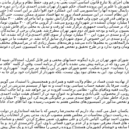
هان اجرای بلا تنازع قانون اساسی است یعنی به زعم وی، حفظ نظام و برقرار ماندن 
ش با علم بر این پرونده فساد، حکم شهردار تهران شدن احمدی نژاد را در دوره خود ا
ایمال نموده آنها را سانسورمی کند، این عملکرد خود اقوا دلیل بر این است که ( حتی 
ن نظام است، در این سیستم فساد پرور نه تنها فساد ستیزی ممکن نیست، حتی اگر فسا
 و نواهی قدر قدرتی چون ولی فقیه و کارگزارانش نشود. و اما ماجرای تخلف
۳۰۰
میلیا
میلیارد تومان گمشده در شهرداری روبرو می‌شد، از کروبی ماجرای
۳۰۰
میلیون تومان
د بر صندلی ریاست جمهوری برگزار شد، لو رفت و تبدیل به محلی برای فاش شدن تخ
کمیسیون برنامه و بودجه شورای دوم شهر تهران مطرح شد. هم‌زمان برخی از نمایندگ
درک و سندی در مورد این
۳۰۰
میلیارد تومان از سوی آقای احمدی‌نژاد ارائه نشده، ام
ک و سندی در این خصوص از سوی شهرداری سابق ارائه نشد. در حقیقت ما در شهرداری
صارالمجاهدین به معلم‌ها داده می‌شد و هزینه‌های بسیار زیادی که در مراسم‌‌های مخت
 تومان وجود ندارد و در طرح تحقیق و تفحص هم وقتی که ما به کمیسیون عمران دعوتش
رای شهر تهران در باره اینگونه حسابهای مخفی و غیر قابل کنترل، استدلالی شبیه 
 می رود که در برنامه پیش بینی نشده یا فراتر از برنامه است. وقتی از کلمه ’’فاقد 
نامه‘‘ را بنشانید». حمزه شکیب، عضو شورای شهر در این رابطه نیز می گوید: "شهرداری ح
ارد تومان بود. این به معنای نبود پول نیست، بلکه شهردار از اختیارات خود برای جا به
 نهادینه شدن فساد در نظام ولایت فقیه و همزادی و همجنسیش با استبداد می گویم،
رفت، صرفا یک تصفیه حساب سیاسی بوده است و نه تنها از سیستم مدیریتی در این ن
ولایت فقیه ومافیای مالی - نظامی برجاست افزوده تر نیز خواهد شد. و اما جالب اینک
بی، از محصولی، علی‌آبادی و سعیدلو به عنوان سه تن از اعضای هیئت دولت احمدی‌نژ
‌نژاد خاطر نشان کرد: «هیچ سندی مبنی بر چگونگی هزینه کرد این مبلغ
۳۰۰
میلیارد ت
 و تفحص مذکور در کمیسیون‌های مجلس هفتم به تصویب رسیده بود اما آقای حداد عادل
ظام یکسان عمل می کنند، بیاد داریم که محمدرضا رحیمی که با سابقه استانداری در د
 به ریاست دیوان محاسبات در مجلس هفتم منصوب گردید، مدتی پس از انتخابات ر
مچون احمد توکلی، الیاس نادران و علی مطهری، ضمن مطرح کردنِ "کشف و شناسائی بان
ه های فساد معرفی نمودند و از عدم برخورد قضائی با وی، ابراز ناخرسندی کردند .و 
سابقه و خوشنام کشورمان هستند(!) پرونده رحیمی را مطالعه کردند و یک سال پیش به نز