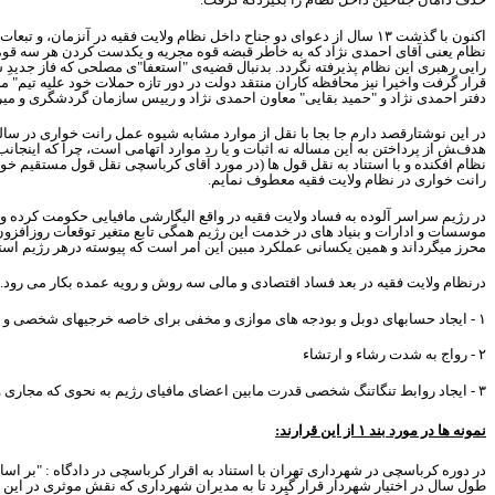
اکنون با گذشت
۱۳
سال از دعوای دو جناح داخل نظام ولایت فقیه در آنزمان، و تبع
نظام یعنی آقای احمدی نژاد که به خاطر قبضه قوه مجریه و یکدست کردن هر سه قوه د
رایی رهبری این نظام پذیرفته نگردد. بدنبال قضیه‌ی "استعفا"ی مصلحی که فاز جدیدِ 
قرار گرفت واخیرا نیز محافظه کاران منتقد دولت در دور تازه حملات خود علیه تیم" م
دفتر احمدی نژاد و "حمید بقایی" معاون احمدی نژاد و رییس سازمان گردشگری و می
در این نوشتارقصد دارم جا بجا با نقل از موارد مشابه شیوه عمل رانت خواری در س
هدفش از پرداختن به این مساله نه اثبات و یا رد موارد اتهامی است، چرا که اینجان
نظام افکنده و با استناد به نقل قول ها (در مورد آقای کرباسچی نقل قول مستقیم خ
رانت خواری در نظام ولایت فقیه معطوف نمایم.
در رژیم سراسر آلوده به فساد ولایت فقیه در واقع الیگارشی مافیایی حکومت کرده و م
موسسات و ادارات و بنیاد های در خدمت این رژیم همگی تابع متغیر توقعات روزافزون 
محرز میگرداند و همین یکسانی عملکرد مبین این امر است که پیوسته درهر رژیم است
درنظام ولایت فقیه در بعد فساد اقتصادی و مالی سه روش و رویه عمده بکار می رود.
۱
- ایجاد حسابهای دوبل و بودجه های موازی و مخفی برای خاصه خرجیهای شخصی و سو
۲
- رواج به شدت رشاء و ارتشاء
۳
- ایجاد روابط تنگاتنگ شخصی قدرت مابین اعضای مافیای رژیم به نحوی که مجاری 
نمونه ها در مورد بند
۱
از این قرارند:
در دوره کرباسچی در شهرداری تهران با استناد به اقرار کرباسچی در دادگاه : "بر ا
طول سال در اختیار شهردار قرار گیرد تا به مدیران شهرداری که نقش موثری در این اف