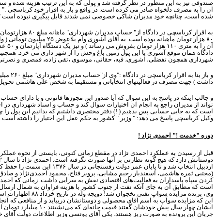
صندوقی نیز به این منظور در نظر گرفته شد و پولی که به این ترتیب هزینه شده و
آن را به مصرف دلخواه صادر می کرده است. در واقع و باز به اقرار خود کرباسچی 
شده است، چنانچه خود مدیران شاکی خصوصی نمی شدند قابل پیگیری نبوده است " 
به اقرار کرباسچی در دادگاه از" حساب مدیران شهرداری" ماهانه مبلغ
۸۰
هزارتومان 
۸۰
هزار تومان ماهیانه بوده است. به آقای آشوری وام بلاعوض
۲۵
میلیون تومانی ( 
آن را به متری
۱۱۰
هزار تومان بفروش می رساند ) و نیز یک دستگاه آپارتمان و
۵۰
عدد
دادگاه همان موقع آشوری با این پول زمین باغ وحش را از شهر داری می خرد. همچنین
شهرداری همچون تفضلی، آشوری، قبه، حقانی، موسوی ،تقی زاده، قمصری و نصرت
و باز بنا به اقرار کرباسچی در دادگاه :"وی از"حساب مدیران شهرداری" مبلغ
۲۶۰
میلی
داشت ) جهت مصرف در فعالیتهای انتخاباتی و مستقیما به شخص علی هاشمی تحویل 
و جالب اینکه در پاسخ به این سوال که آیا صدور این مجوزها قانونی و یا دارای ح
تواند از مدیران راجع به انجام آن اختیارات سوال کند و حساب و اسناد شهرداری در
است که به جایی حسابی پس بدهیم ( !) دفتر مختصری داشتیم که بدانیم این پول را 
وکیل کرباسچی پاسخ می دهد: " وزیر " کشور به حکم عقل این اختیار را داشته است !
دوره "خدمت !" احمدی نژاد !
قبل از رسیدن به عملکرد احمدی نژاد در مقطع زمانی کنونی، بایستی از نحوه عملکر
دوستانش دارد که هیچ گونه نظارتی بر آنها صورت نگرفته است. احمدی نژاد تا سال
۲
اردبیل انتخاب شد و تا پایان عمر دولت رفسنجانی در سال
۱۳۷۶
این سمت را حفظ کرد.
(مجتبی ثمره هاشمی، اسفندیار رحیم مشایی، پرویز فتاح، محمود احمدی‌نژاد و صادق 
کردن سپاه پاسداران به فعالیت‌های اقتصادی نقش به سزایی داشت. زمانی که احمدی‌
است که مطابق آن به جای آنکه نفت از جنوب کشور با هزینه فراوان به شمال ارسا
وی، برنده مزایده سواپ نفتی نخجوان شد! دویچه وله در تاریخ خرداد
۸۸
اظهارات اسما
این که مزایده سوآپ به اسم آقای محصولی و دوستانشان دربیاید و از منافعی که آنجا 
ایشان چهار سال پیش خودشان گفتند قیمت خانه‌‌ای که می‌نشینند
۱۰
میلیارد تومان ا
جریان این پرونده به صورت ریز هستند. یکی آقای یونسی وزیر اطلاعات دولت آقای 