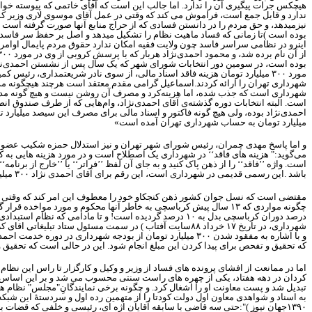
هیچکس جرات پیگیری آن را ندارد. اما جالب این است که آقای خاتمی که پیوسته خوا
ندارد و قابل جمع است، فراموش می کند که وقتی در عمل آقای موسوی لاری وزیر کشور
نیزمیدهد، و حق مردم را در دانستن فسادی که از حراج منابع آنها صورت گرفته است ،پ
بوده است )تا زمانی که فساد ماهیت نظام را تشکیل میدهد و اصل بر حفظ سر فاسد ای
اینرو در نظامی سراسر فاسد چون ولایت فقیه امکان ندارد حقوق مردم پایمال اوامر
از آن نام برده شد، و محمود احمدی‌نژاد هربار که با پرسش کروبی از وی در مورد
۳۰۰
بوده است، در سومین دور انتخابات شورای شهر که یک سال پس از نشستن احمدی‌نژا
مورد
۳۰۰
میلیارد تومان هزینه فاقد اسناد مالی، از سوی نادر شریعتمداری، رئیس 
شهرداری تهران را ارائه کردند.اسماعیل گرامی مقدم معتقد است هرچند هیچگونه م
شهرداری است که جذب شده، اما هزینه‌کرد و مصرف آن روشن نیست و هیچ گونه مدر
است. البته انتخابات دوره گذشته‌ی آقای احمدی‌نژاد، وام‌هایی که از طرف صندوق ان
احمدی‌نژاد بوده، ولی هیچ گونه فاکتور و اسناد مالی برای مصرف این سیصد میلیارد
میلیارد تومان به حساب شهرداری تهران آمده است»
و اما پاسخ مهدی چمران، رئیس شورای شهر تهران و نیز استدلال حمزه شکیب عضو شو
می‌گوید:" هزینه های فاقد‘‘ در شهرداری یک اصطلاح است و در مورد هزینه هایی به کار
است. واژه ’’فاقد‘‘ را از ذهن پاک کنید و به جای آن لفظ ’’فراتر‘‘ یا ’’خارج از بر
باشد .این رسمی قدیمی در شهرداری است، این رقم برای آقای احمدی نژاد
۳۰۰
میلی
مقتضی است که نسل جوان کشور ذهن کنجکاو خود را معطوف این امر کند که وقتی از
چگونه مواردی که
۱۳
سال پیش کرباسچی به خاطر آنها محکوم و مورد مواخده قرار گ
درصد دوران کرباسچی بدل به
۱۰
درصد گردیده است! و تا مادامی که نظام استبدادی 
شهرداری، در تاریخ
۱۷
خرداد
۸۸
سایت آفتاب )
در سمت مسئول ستاد تبلیغاتی اقای کرو
و با اشاره به مفقود شدن
۳۰۰
میلیارد تومان از بودجه شهرداری در دوره خدمت احمدی
که تحقیق و تفحص برای پیدا کردن این مبلغ انجام شود. این در حالی است که تحقیق
اما در ممانعت از افشای پرونده های فساد از وزیر و وکیل و کارگزار تا راس این ن
کردان در دهه هفتاد، یکی از چهره های راست سنتی محسوب می شد و بر این اساس
تبدیل شد و پست معاونت او را اشغال کرد. و چگونه برخی نمایندگانِ"مجلس" نظام ه
به اسناد و شواهدی معاون اول دولت کودتا را از متهمین رده اول و سردستۀ این شبک
۱۳۹۰
جهان نیوز )":حتی سه قاضی با سابقه آقایان اژه ای، رئیسی و خلفی که قضات با 