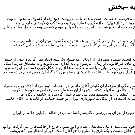
قیه –بخش
یاتی، فرصتی ذیقیمت دست میدهد تا نه به روئیت خود رخداد کسوف مشغول شوند،
ود دارد. از قبیل: اندازه گیری قطر خورشید، رصد کردن لایه‌های خارجی جو
ع تشعشعات خورشید و ... این پدیده ها تنها در موقع کسوف وضوح کامل میابند و قابل
یی خود در اختیار می گذارد، نیز همانند پدیده کسوف میتوان در شناسایی چند
لکرد رانت در این نظام،کار آمدی یا عدم کار آمدی نظریه اصلاح طلبی که حفظ
فته است، بسنده کنم. ولی از آنجایی که فساد یک شبه ایجاد نمی گردد و چون از جنس
وه های غیر قانونی از زمانی مرسوم و پایه گذاری می شوند و به مصداق ضرب المثل
است ولی در مبارزه با نظام حاکم، بعضا از روند شکل گیری فساد در این نظام و
 قرار می گیرد، با استناد به داده های مسئولین و کارگزاران همین نظام در دو مقطع
زندگی از طرفداران کلیدی آقای خاتمی در انتخابات دوم خرداد
۱۳۷۶
بود، به همراه
گاه نظامی به اتهام شکنجه شهرداران به
۸
ماه حبس قطعی محکوم شد،گرچه
ای عملکردی در سیستم مدیریتی نظام علنی گردید و در خاتمه دادگاه آقای
به استفاده از امکانات شهرداری تهران در جهت حمایت از کاندیدایی آقای خاتمی
 شهردار تهران به بررسی مکانیسم فساد مالی در نظام مافیایی حاکم بر ایران
د نمی بیند، دامان مخالفان نظام و اپوزیسون خارج از حاکمیت را می گرفت، و آنها
ئل نیست و یکه تازی بلا منازع را خواهان است، دور از انتظار نبود که پروسه