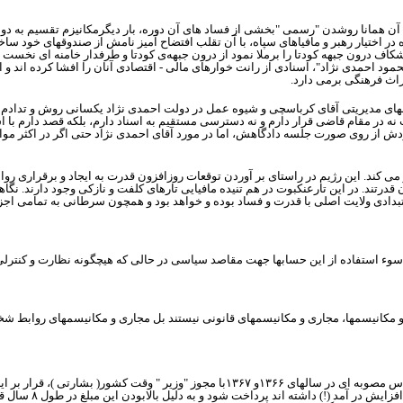
ات آن همانا روشدن "رسمی "بخشی از فساد های آن دوره، بار دیگرمکانیزم تقسیم به 
ر اختیار رهبر و مافیاهای سپاه، با آن تقلب افتضاح آمیز نامش از صندوقهای خود سا
شکاف درون‌ جبهه‌ کودتا را برملا نمود از درون جبهه‌ی کودتا و طرفدار خامنه ای نخس
حمود احمدی نژاد"، اسنادی از رانت خوارهای مالی - اقتصادی آنان را افشا کرده اند 
راث فرهنگی برمی دارد.
الهای مدیریتی آقای کرباسچی و شیوه عمل در دولت احمدی نژاد یکسانی روش و تدادم 
ب نه در مقام قاضی قرار دارم و نه دسترسی مستقیم به اسناد دارم، بلکه قصد دارم با 
ودش از روی صورت جلسه دادگاهش، اما در مورد آقای احمدی نژاد حتی اگر در اکثر موار
ی کند. این رژیم در راستای بر آوردن توقعات روزافزون قدرت به ایجاد و برقراری رواب
قدرتند. در این تارعنکبوت در هم تنیده مافیایی تارهای کلفت و نازکی وجود دارند. ن
بدادی ولایت اصلی با قدرت و فساد بوده و خواهد بود و همچون سرطانی به تمامی اجز
ء استفاده از این حسابها جهت مقاصد سیاسی در حالی که هیچگونه نظارت و کنترلی بر
و مکانیسمها، مجاری و مکانیسمهای قانونی نیستند بل مجاری و مکانیسمهای روابط ش
ساس مصوبه ای در سالهای
۱۳۶۶
و
۱۳۶۷
با مجوز "وزیر " وقت کشور( بشارتی )، قرار بر ا
زایش در آمد (!) داشته اند پرداخت شود و به دلیل بالابودن این مبلغ در طول
۸
سال قرا