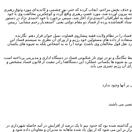
دو و حذف بخش مزاحم، ایجاب کرده که حتی نور چشمی و کاندیدای مورد وثوق رهبری
خته بیرون آورده شد، مورد غضب رهبری واقع گردد و کوچکترین مخالفت وی با خود
ت حمله به اطرافیان احمدی‌نژاد آغاز شد، سپس برخورد با خود احمدی نژاد در دستور
و اسناد افشاشده پرده از فساد دو مقام دولتی یعنی "اسنفدیار رحیم مشایی" رییس
فساد را در نظام ولایت فقیه پیشاروی قضاوت نسل جوان قرار دهم. نگارنده
استفاده از داده های مسئولین خود رژیم و از ورای آن نظری به سیستم فساد این
د نقل قول مخالفان وی باشد)، توجه ا را نه به اشخاص بلکه به شیوه های یکسان
ط تنگاتنگ و تو در توی تار عنکبوتی فساد در دستگاه اداری و مدیریتی پرداخته است.
گاهی به شیوه ها یکسانی عملکرد این دستگاهها رادر تبعیت از قانون فساد مشخص و
ای آن رژیم تسری می یابد.
 آنها وجود ندارد
خصی می باشند.
ین گذاشته شده بود که حدود نیم تا یک درصد از افزایش در آمد حاصله شهرداری در
ر بر این می شود که از پول یاد شده ماهانه به مدیران و معاونان داده شود و