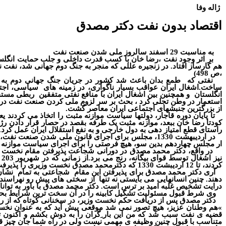
ژاله وفا
اقتصاد بدون نفت دکتر مصدق
به مناسبت 29 اسفند سالروز ملی شدن صنعت نفت
بر اثر وجود نفت ،رضا خان با کسب قدرت داخلی و جلب حمایت انگلس
هم کارساز افتاد. در زنجیره عللی که منجر به جنگ دوم جهانی شد، نفت
،ص 498
)
نفتی که
طمع بدان باعث شد کشور در جریان جنگ جهانی دوم به 
ساخت.اشغال ایران عواقب بسیار ناگواری
،
در زمینه های
سیاسی، اجتما
انگلستان
و همچنین بین اشغال ایران با منافع نفتی متفقین
ربطی مستقی
استعمار در وطن تجلی کرد ، بحث بر سر لزوم ملی کردن صنعت نفت در 
از بزرگترین جنبشهای اجتماعی ایران معاصر گشت.
تا پایان دوره قاجار
،
دولتها سیاست موازنه مثبت را اتخاذ می کردند یعن
کودتا رضا خان ببعد
،
موازنه مثبت یک طرفه بقصد در حصار قرار دادن ر
ﮊ
راستای قطع امتیاز دهی به دول خارجی و به نفع استقلال ایران عمل کرد. قانون 11 آذر 1323ضمن نفی واگذاری امتیاز به شوروی عملا امتیاز 
در اردیبهشت 1330
،
مجلس برای اجرای قانون ملی شدن صنعت نفت
،
ار مجلس چهاردهم بدین سو
،
هیچ فرصتی را برای اجرای سیاست موازنه م
در واقع
،
دکتر محمد مصدق در دورانی شجاعت پذیرفتن مقام نخست وزیری را در اردیبهشت 1330 از 
نیز اشغال توسط قوای بیگانه
،
رنج می برد.از زمانی که در شهریور 203 ایران توسط قوای متفقین اشغال شد
کردند، تا 12 اردیبشت 1330 که دکترمحمد مصدق نخست وزیری را پذیرفت، یعنی در طول یک دهه پر تلاطم، ایران شاهد تعویض 11 نخست وزیر، 31 کابینه و 148 وزیر بود.
آری دکتر محمد مصدق برای پذیرفتن این مقام
شجاعتی به تمام
نشان 
دهند. چنین انسانهایی می بایستی نه تنها
از سختی های پیش رو نهراسند ،
درایت تشخیص غلبه امید بر ترس است. دکتر محمد مصدق با باور به توان
وی شرط قبول مسئولیت تشکیل کابینه را در آن سخت ترین شرایط بح
دکتر مصدق پس از دریافت حکم نخست وزیر
،
در سخنانی کوتاه که از ر
«
هم وطنان عزیز، هیچ تصور نمی شد موقعی پیش آید که به عنوان نخست
قضیه ی نفت سبب شد که من این بار ِگران را به دوش بکشم و اکنون تنها
متناسب با قبول چنین وظیفه ی مهمی نیست ولی در راه شما جان چیز ق