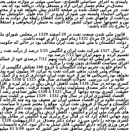
پایبندی به اجرای
سیاستی اقتصادی- سیاسی مبتنی بر موازنه منفی یعنی 
مصدق،در مقام معمار ایرانی آزاد و مستقل وآباد، دریافته بود ک
نفت
جز مرکبی خشک شده بر صفحه کاغذی بیش نخواهد شد و از محتو
دیرپائی استبداد وابسته می شود.از اینرو در 27 ماه طول
حکومتش تمامی
برداشت از چاههای نفت که در واقع باعث انقطاع رابطه نیاز دولت به ملت
بین و خصوصا
نسل جوان کشور که اکنون به جنبش آزادیخواهی و استقل
را بخرج داد آگاه باشند:
داخلیشان در 28 مرداد 1332 زمام امور را او بر عهده داشت.
.
كرد.
.
تقسيم کرده
و سهم ايران تنها 7/12 درصد بود.
یعنی در شرايطي كه دولت ايران بابت سهم 7/12 درصدي خود از عملكرد مالي شركت نفت ايران و انگليس در سال 1329 مبلغ 218 میلیون تومان دريافت مي كرد (خاطرات و تألمات صفحه 235).
اجرای سیاست اقتصادی بدون نفت را برگزید .
با انجام خلع ید
،
تحريم دولت انگلستان با خروج 100 نفتكش انگليسی از آب هاي جنوب ايران شروع
بهنگام ملی شدن
،
بدهی شرکت نفت به ایران
،
50 میلیون لیره بود.
نخواهد بود. آمريكايي ها نيز از خريد نفت ايران خودداری كردند و از كمك م
علاوه بر آن
،
بررسی
تحولات اقتصادی سال هاي 1325 تا 1330 نشان مي دهد كه هزينه بودجه دولت در سال 1325 معادل 609 ميليون تومان بود
كسری بودجه در سال 1326 بعلت کاهش ارزش ریال در برابر لیره و
افزا
درسالی که دکتر مصدق مسئولیت دولت را بعهده گرفت ، یعنی سال 1330
حقیقت
كسري بودجه دولتها
از سال 1325 تا 1330 بطور تصاعدی رشد کرد و از رقم 63 ميليون تومان
اقتصاد كشاورزي ايران در
نداشت.علاوه بر آن اقتصاد صنعتی ایران نیز ضعیف بود وبه چند كارخان
انگلستان و امریکا از فروش نفت ایران،
موقع را مغتنم شمرد تا سیاست ا
دکتر انور خامه ای در کتاب خود در باره اقتصاد بدون نفت دکتر مصد
های شركت ملي ايران و انگلیس ، كاهش ارزش ريال ايران بعد از جنگ دوم جهاني و عدم اجرا
كسری بودجه را دامن مي زد. دولت دكتر مصدق
د
صنعت نف