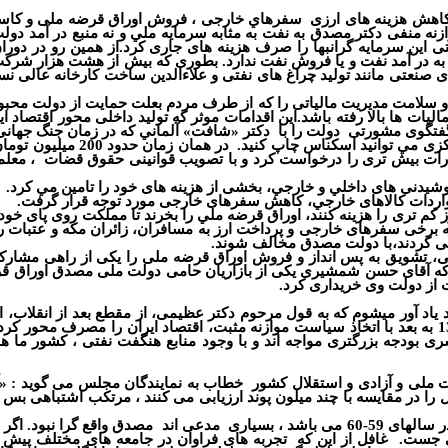
اهش هزينه های ارزی
سفرهاي خارجی ، فروش اوراق قرضه ملی و کاستن ا
زنه منفی دکتر مصدق به نفت به مثابه سرمايه ملي و نه منبع در آمد دو
تی این سرمایه گرانبها را صرف هزینه های جاری کرد.از همین رو در دورا
ه در آمد نفت و یا فروش نفت ندارد. بطوری که بيش از هشت هزار شركت 
اهای صنعتی مانند توليد چراغ های نفتی و علاءالدين ساخت كارخانه عال
لامت مدیریت مالیاتی را که از طرف مردم بعلت حمایت از دولت محبوب 
اليات ها بالا رفته باشد.این اقدامات موثر که تولید داخلی محور اقتصاد ای
 گفتگوی مشورتی
دولت را با
دكتر «شافت»
آ
لماني كه در زمان جنگ جهانی 
ركزی مي توانيد اسكناس چاپ كنید.
در همان زمان حدود 200 ميليون تومان اسكناس نیزچاپ شد
يارات بيش تری را درخواست كرد و با تصويب قوانينی حقوق قضات
، معلم
نوشيدنی های داخلي و خارجي، بخشی از هزينه های خود را تامين مي كرد.
واردات كالاهای خارجي، كاهش سفرهای خارجی مورد توجه قرار گرفت.
ز كم تری را هزينه كنند، اوراق قرضه ملي را بخرند تا مملكت روی پای خود
كه برخی سفرهای خارجی و پرداخت ارز به مسافران، زائران مكه و عتبات 
ی کردند
،
با دولت مصدق مخالف شوند.
، تشويق به پس انداز و فروش اوراق قرضه ملی را یکی از راهی مشارکت
از دولت وی خریداری کرد.
 یاد آور میشوم که به قول مرحوم دکتر عظیمی
،
از مقطع بعد از انقلاب
،
ای
،
اقتصاد ایران را مصرف محور کردند
سری بودجه بزرگتری مواجه اند و با وجود منابع هنگفت نفتی ، کشور ما ه
آ
زادی و استقلال کشور
خطاب به نمایندگان مجلس می گوید : «آ
ل را در مقایسه با چند میلون پوند ارزیابی می کنند ، مرتکب اشتباهی 
 می باشد ، بسیاری
مدعی اند
مصدق واقع گرا نبود. اگر و
غافل از این که
تجربه های فراوان در جامعه های مختلف پیش ر