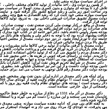
در اجرای سیاست موازنه منفی نشد.
از همين رو دولت وی ، اخذ ماليات از توليد كالاهای مختلف داخلی ،
ك
تلاش كرد تا بودجه ای متوازن و بدون كسری ببندد. اصولا در سیاست موا
ودر ساخت امور زیر بنایی و رشد صنایع کشور بکار گرفته شود و
نبایس
سیاست موازنه منفی خود ثابت کرد که رشد اقتصادی به هیچ وجه ربطی ب
دولت مصدق تشويق صادرات غيرنفتی داخلی بود.
به تدريج، توليد كال
توجه قرار گرفت.
مصدق در واقع در کنار نهضت ملی کردن صنعت نفت ، نهضت صادرات و س
های صادرات نيز درآمد دولت افزایش یافته بود.
آ
نهم بدون اين كه مقدار م
بودجه بسيار پاييني داشته باشد. دکتر انور خامه ای در کتاب خود مدارک
شافت پيشنهاد كرده بود که با توجه به ذخاير ملی و پشتوانه های بانك م
جامعه نداد تا تورم ايجاد نشود. در دور دوم دولت، مصدق از مجلس اخت
طريق بالا بردن درآمد مالياتی جبران شد.
دولت مصدق با گرفتن ماليات از توليد برخي كالاها مانند مشروبات و 
كمك های بازاريان در خريد اوراق قرضه ملی و پرداخت ماليات، كاهش 
دكتر مصدق مردم را تشويق می كرد كه از توليد داخلي استفاده كنند و ار
را خريدند. دولت در راستای صرفه جویی در هزینه ها ، حتی مجبور شد 
سیاست که استقلال کشور بود، بی اعتناء بودند و تنها به ظاهر امرتوجه م
دکتر مصدق در شرایط تحریم فروش نفت ایران؛ كاهش اعتبارات بانكی
بودجه دولت دکتر مصدق رقم قابل توجهی به حساب می آمد ،برای حمایت 
برای اینکه هنر دکتر مصدق در اداره ایران بدون نفت بهتر مشخص شود
میلیارد دلار شده است !؟ دولتهای نظام ولایت فقیه از کودتای سال 1360 به بعد با اتخاذ سیاست موازنه مثبت
دلار رسیده است ! بودجه های دولتهای نظام ولایت فقیه روز بروز با ک
رفسجانی از دول
خارجی
ستانده است.
دکتر مصدق در آذر ماه 1331 در دفاع از مبارزه به خاطر حفظ حاکمیت ملی و
عایدمان شده می سنجند و این مبارزه را دست کم می گیرند و یا استقلا
گذارده شده باشد."
به گفته آقای بنی صدر که
ادامه دهنده سیاست موازنه
منفی مصدق در سالهای 59-60
می پذیرفت، نه کودتای 28 مرداد روی می داد و نه استبداد استقرار می جست.