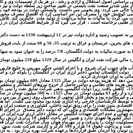
براساس اصول استقلال و آزادی و رشد ، در هر یک از تصمیمات وی و کاب
ه بعد از ملی شدن صنعت نفت بایستی در تغییر ساخت زیر سلطه دولت و 
ا خالی می گردد. وی بخوبی می دانست
وابستگی دولت در بودجه خود ب
 کوشش خود را مصرف این امر اساسی کرد که اقتصاد مصرف محور ایران 
 می گردد ،با مالیات به مثابه برداشت از تولید ملت
جایگزین کند. تلاش
ال طلبی برخاسته است ،
قرار می گیرد که از شرایط اقتصادی ایران در
قانون ملي شدن صنعت نفت در 29 ا
و با اعزام كشتي جنگی موريس به خليج فارس
دولت انگلستان تمامي ذخاير ارزی ايران در انگلستان را بلوكه كرد و آ
الی به ايران خودداری كردند .
یش هزینه های نظامی و دولتی حاصل از خروج نیروهای اشغالگر و متفقین
،
کاهش یافت. زیرا دولت انگلیسی بدهی شرکت سابق نفت را نمی داد و
در سال 1325 ، به 300 میلیون تومان در سال 1330 رسید.
 سال های 1332 - 1329 مبتني بر كشت سنتی و غيرمكانيزه بود و بخش قابل توجهی از محصول ر
ه كه توسط كارشناسان خارجی راه اندازی شده بود محدود می گشت.
اما ه
قتصادی بدون نفت را برای رونق تولید داخلی
،
کشاورزی و صنعت ایران و ن
ق ،مهمترین مشكلات اقتصادی و مالی ای که دولت دکتر مصدق
در اجرای اق
ي تعهدات انگليس در مقابل ذخاير ارزي ليره ايران در سال 1325 تا 1330 برمی شمارد.توضی
دوم جهاني اعلام كرد كه در قبال نرخ برا
ر 12ارديبهشت 1320 مسئولیت دولت را پذیرفت و در مهرماه همان سال صادرات نفت 
غرض ورزي خزانه داري انگليس، قابل تبديل به دلار نبود، اداره تاسيس
ت آبادان و ديگر مناطق نفت خيز كشور كه حدود 60 تا 65 ميليون تومان وتا آنزمان طبق قراردادها برعه