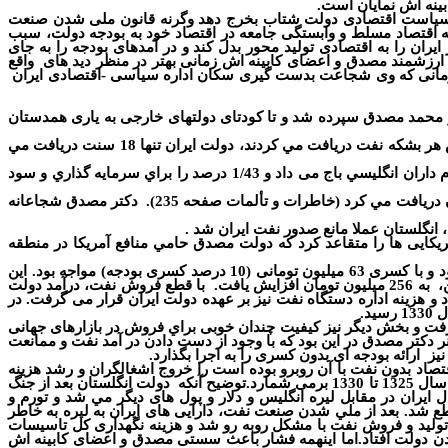
ینه اش نمایان است.
نیز سیاست اقتصادی دولت شتاب بخرج دهد وگرنه قانون ملی شدن صنعت
ه اقتصاد مسلط و وابستگی جامعه در اقتصاد خود به بودجه دولت، سبب
را به اقتصادی تولید محور بدل کند و در آمدهای بودجه را به جای
 ارزشمند مصدق و اعضای کابینه اش زمانی بهتر در منظر دید های
واقع
 زمانی که وی شجاعت بدست گیری سکان اداره سیاسی -اقتصادی ایران
سفند 1329 در مجلس شوراي ملي به تصويب رسيد و اداره دولت نيز در 12 ارديبهشت 1330 به دست دكتر محمد مصدق سپرده شد و تا کودتای دولتهای خارجی به یاری همدستان
دولت انگلستان با ملي شدن نفت ايران مخالف بود در حالي كه حكومت هاي بحرين، عربستان و عراق به ترتيب 35، 56 و 60 سنت از بابت فروش هر بشكه نفت دريافت مي كردند، دولت ايران تنها 18 سنت دريافت مي
در سال 1327 شركت نفت ايران و انگليس 5/35 درصد از درآمد نفت را به صورت ماليات به دولت انگلستان، 7/8 درصد را به عنوان سود به سهام داران انگليسي باج می داد و 1/43 درصد را براي سرمايه گذاري و سود
دکتر مصدق شجاعانه
،
انگلستان عملا مانع صدور نفت ايران شد .
مريكايی ها را متقاعد كرد كه دولت مصدق حامي منافع آمريكا در منطقه
و
با كسری 63 ميليون تومانی (10 درصد كسری بودجه) مواجه بود. اين
،
به 256 ميليون تومان افزایش یافت.
با قطع فروش نفت، درآمد دولت
 هزینه اداره دستگاه نفت نیز بر عهده دولت ایران قرار می گرفت. در
وی زمين از بين مي رفت و بخش ديگر نيز كيفيت چندان خوبی براي فروش در بازارهای جهانی
نر دکتر مصدق در این بود که با وجود از دست دادن در آمد نفت و ممانعت
یز
ارائه بودجه ای بدون کسری را به اجرا بگذارد.
تصاد بدون نفت با آن روبرو بوده است را خروج اشغالگران و رشد هزينه
ح آنکه
دولت انگلستان بعد از جنگ
بری ليره انگليس در مقابل پول ديگر كشورها تعهدی ندارد و همين امر باعث كاهش 10 برابری ارزش ريال ايران در مقابل ليره انگليس و دلار و پول های ديگر مي شد و تورم و
ایران قطع شد. بعد از ملي شدن صنعت نفت، دارایی های ايران به ليره به خاطر
ات نفت و پرداخت حقوق 74 هزار و 500 كارگر و کارمند شركت نفت، بدون توليد و فروش نفت با مشكل روبه رو شد و هزينه نگهداری كل تاسيسات
ده شركت بهره بردار بود ، به گردن دولت افتاد.اما اینهمه فشار باعث سستی مصدق و اعضای کابینه اش