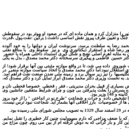
ر را متزلزل کرد و همان ماده ای که در صعود او موثر بود در سقوطش
تمه جنگ و تعیین طرف پیروز نقش اساسی داشت.(
برگین :نفت،پول ،قدرت
حمد رضا به سلطنت برسد، سرنوشت ایران و دولتها را به خود آلوده
ر رضا شاه و استقرار دیکتاتوری وی
و نیز
سقوط وی
با منافع نفتی
 به مثابه اهرم اصلی نضج و شکل گیری استبداد داخلی همراه با حضور
دکتر حسین
فاطمی و پیگیری سرسختانه دکتر محمد مصدق ، بدل به یکی
لت شوروی
داده می شد، تا در واقع موازنه مثبتی بین آنها برقرار شود! از
رای استقلال نبود.اما دکتر محمد مصدق با اتخاذ سیاست موازنه منفی
در
را نیز زیر سوال برد و
زمینه ملی ضدن صنعت نفت فراهم آمد.
،
 بسیاری از قبیل بحران مدیریتی ، فقر ، قحطی
خصوصا قحطی نان و
ده پسرش را بعلت پذیرفتن بی چون و چرای شرایط متفقین جانشین وی
ا تشخیص داده
و جرات و شجاعت "طرح نو در انداختن " را از خود بروز
ی ها از خصوصیات
بارز اخلاقی آنها بشمار آید. شجاعت نبود ترس نیست،
شورای ملی رسیده بود.
که با ضعف مزاجی که دارم مسوولیت چنین کار خطیری را تقبل نمایم.
ین کار و بار گرانی که به دوش گرفته ام از بین می روم. چون مزاج من
.»