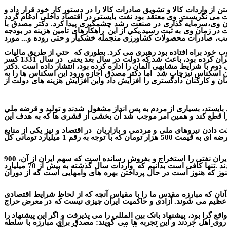
ز واردات کالا و تشویق صادرات كالا را در دستور كار خود قرار داد و
لت می نگریست. وی معتقد بود نفت بایستی در اقتصاد داخلی ادغام گردد
ن وی
،
سرمايه گذاری در صنعت رشد چشمگيری پيدا كرد. دکتر مصدق با
در زمان وی به ثبت رسيد.يكي از این
راهكارهای تامين هزينه در بودجه
ی نسب، صادرات محصولات کشاورزی منجمله خشکبار و حتی روده و... مورد
خود براه افتاده بود رهبری می کرد. بطوری که
حتي از طریق ماليات
ران کرده بود
،
باعث شد که دولت در سال بعد یعنی
در سال 1331 كسر
دوم با شرايط مشابهی آلمان را اداره كرده بود، انتشار داده است .دکتر
اما دكتر مصدق اجازه ورود اين اسكناس ها را به
ان و كاركنان دادگستری را افزایش داد واین افزایش هزینه های دولت از
 بايستد، بسياری از مردم به پس انداز مشغول شدند و توليد و قرضه ملي
را قطع كند و همين امر موجب شد آن بخشی از قشری ها که به هدف این
 دادن نیروهای ملی و مردمی و بازاریان
در اقتصاد و نیز یکی از منابع
تامین بودجه دولت دانست و از این امر نیز استقبال شایانی شد ،بطوری که آقای حسن شمشیری یکی از بازاریان حامی دولت ملی مصدق اوراق قرضه ای به قیمت 500 هزار تومان که با توجه به رقم 1 میلیارد تومانی کل
ران نفتی را استخراج و بفروش رسانده است که سهم ایران از
آ
ن
،
900
 .تنها کافی است بدانیم که
واردات سال گذشته به بیش از 70 میلیارد
نوز که هنوز است در حال پرداختن بهره های وامهایی است که از دوران
نان که مبارزه مقدس ما را با مقیاس آنچه که از لحاظ شرایط اقتصادی
بس عظیم می شوند. آزادی و حاکمیت ایران چیزی نیست که در معرض حراج
اقع گرا بود، پیشنهاد بانک بین المللی را می پذیرفت و اگر این پیشنهاد را
وی اهل خردند و این تجربه ها می گویند: مصدق برای مبارزه با سلطه