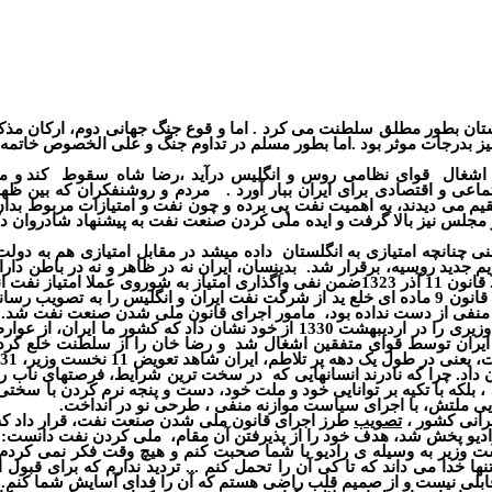
تان بطور مطلق سلطنت می کرد . اما و قوع جنگ جهانی دوم
،
ارکان مذکو
 نیز بدرجات موثر بود .اما بطور مسلم در تداوم جنگ و علی الخصوص خا
اشغال
قوای نظامی روس و انگلیس درآید ،رضا شاه سقوط
کند و م
عی و اقتصادی برای ایران ببار آورد .
مردم و روشنفکران که بین ظهو
م می دیدند، به اهمیت نفت پی برده و چون نفت و امتیازات مربوط بدان
مجلس نیز بالا گرفت و ایده ملی کردن صنعت نفت به پیشنهاد شادروان 
ی چنانچه امتیازی به انگلستان
داده میشد در مقابل امتیازی هم به دو
یم جدید روسیه
،
برقرار شد.
بدینسان
،
ایران نه در ظاهر و نه در باطن دا
نفت انگلیسیها
قانون 9 ماده ای خلع ید از شرکت نفت ایران و انگلیس را به تصویب رساند. به نخست وزیری دکتر محمد مصدق ابراز تمایل کرد و دکتر مصدق که
نفی از دست نداده بود
،
مامور اجرای قانون ملی شدن صنعت نفت شد.
خود نشان داد که کشور ما ایران
،
از عوارض
و رضا خان را از سلطنت خلع کر
داد. چرا که نادرند انسانهایی که
در سخت ترین شرایط، فرصتهای ناب ر
 بلکه با تکیه بر توانایی خود و ملت خود، دست و پنجه نرم کردن با سخت
ایی ملتش
،
با اجرای سیاست موازنه منفی
،
طرحی نو در انداخت.
رانی کشور ،
تصویب
طرز اجرای قانون ملی شدن صنعت نفت
،
قرار داد که در 29 اسفند سال 1329 به تصویب مجلس 
ادیو پخش شد، هدف خود را از پذیرفتن آن مقام
،
ملی کردن نفت دانست
:
 وزیر به وسیله ی رادیو با شما صحبت کنم و هیچ وقت فکر نمی کردم 
 خدا می داند که تا کی آن را تحمل کنم ... تردید ندارم که برای قبول ا
ابلی نیست و از صمیم قلب راضی هستم که آن را فدای آسایش شما کنم..