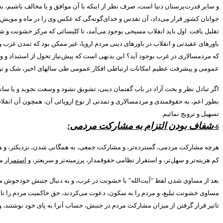
و سایر قدرت‌پرستان دنیا است، صرف نظر از اینکه با آن موافق و یا مخالف باشیم، ب
جوانان کشور قرار می‌داد، آن تقدس و خدای‌گونه‌گی که عکس وی را در ماه و مویش را 
تقلیل یافت
.
اول باید انقلاب مسیحی بوجود می‌آمد، تا کلیسائی که مرکز خشونت و 
باورهای عقیدتی و انقلاب در باورهای دینی مردم اروپا، غیر ممکن بود که تمدن غرب 
که مردمسالاری در غرب بوجود آید؟ این بدیهی است که پیش‌نیاز تحول از استبداد و 
عمومی و پیشرفت عظیم امکانات ارتباطی افکار عمومی طی سالهای اخیر، شک و ترد
اگر تبادل نظر و بحث آزاد در باب گفتمان دینی، تشویق نشود و وسعت نجوید و یا سان
بطور اعم، به حقوقمندی و مردمسالاری و تمدنی از نوع اروپائی آن، همچون آن انقلاب
تسهیل و ترویج نمائیم
.
شفاف بودن التزام به مشارکت مردمی
:
6-
هرچه مشارکت مردمی، گسترده‌تر، و مشارکت جمعی، به همگانی شدن، نزدیکتر، و هرچ
کم هزینه‌تر و سهل‌تر، و استقرار نظامی حقوقمدار، پرزمینه‌تر و سریعتر، و
استمرار
مر
بعد از مساوی شدن لفظ
"
آیت‌الله
"
با خشونت در غرب، و به دنبال جنبش خودجوش 
مساوی خشونت تبلیغ، و مردم را به سکون، دعوت می‌کردند، حق حاکمیت مردم را نادید
تاثیر قرار گرفتن از میزان مشارکت مردم در جنبش، حساب آنرا به پای خود نوشتند، و 