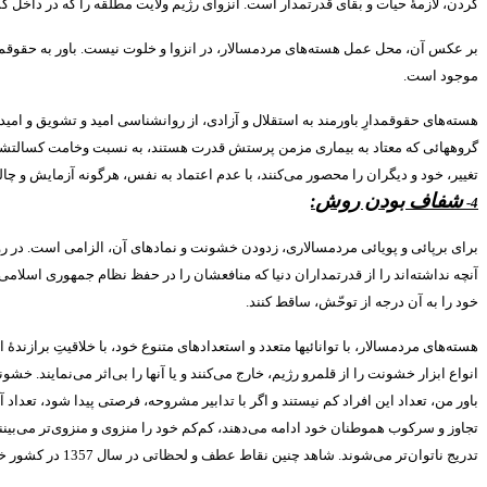
کردن، لازمۀ حیات و بقای قدرتمدار است
.
انزوای رژیم ولایت مطلقه را که در داخل ک
بر عکس آن، محل عمل هسته‌های مردمسالار، در انزوا و خلوت نیست
.
باور به حقوقم
موجود است
.
هسته‌های حقوقمدارِ باورمند به استقلال و آزادی، از روانشناسی امید و تشویق و امید
گروههائی که معتاد به بیماری مزمن پرستش قدرت هستند، به نسبت وخامت کسالتشان، ناا
تغییر، خود و دیگران را محصور می‌کنند، با عدم اعتماد به نفس، هرگونه آزمایش و چالش
شفاف بودن روش
:
4-
برای برپائی و پویائی مردمسالاری، زدودن خشونت و نمادهای آن، الزامی است
.
در ر
آنچه نداشته‌اند را از قدرتمداران دنیا که منافعشان را در حفظ نظام جمهوری اسلامی م
خود را به آن درجه از توحّش، ساقط کنند
.
هسته‌های مردمسالار، با توانائیها متعدد و استعدادهای متنوع خود، با خلاقیتِ برازندۀ
انواع ابزار خشونت را از قلمرو رژیم، خارج می‌کنند و یا آنها را بی‌اثر می‌نمایند
.
خشونت‌
باور من، تعداد این افراد کم نیستند و اگر با تدابیر مشروحه، فرصتی پیدا شود، تعداد 
تجاوز و سرکوب هموطنان خود ادامه می‌دهند، کم‌کم خود را منزوی و منزوی‌تر می‌بینن
تدریج ناتوان‌تر می‌شوند
.
شاهد چنین نقاط عطف و لحظاتی در سال
1357
در کشور خو