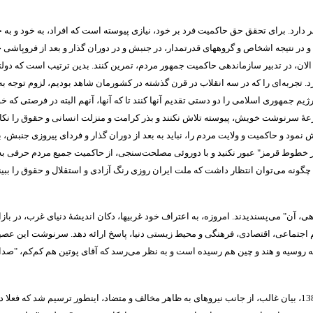
 دارد
.
برای تحقق حق حاکمیت فرد بر خود، نیازی پیوسته است که افراد، به خود و به ج
و در نتیجه اشخاص و گروههای قدرتمدار، در جنبش و در دوران گذار و بعد از فروپاشی جمه
الان، در تدبیر سازماندهی حاکمیت جمهور مردم، تمرین کنند
.
بدین ترتیب است که دولتی
د
.
تجربه‌ای را که در سه انقلاب در قرن گذشته در کشورمان شاهد بودیم، لزوم توجه به 
رژیم جمهوری اسلامی را دو دستی تقدیم آنها کنند تا که آنها، آنهم البته در فرصتی ک
عۀ سرنوشت خویش، پیوسته تلاش نکنند و بذر کرامت و منزلت انسانی و حقوق را نکار
نمود و حاکمیت و ولایت مردم را، نباید به بعد از دوران گذار و فردای پیروزی جنبش، 
ز خطوط قرمز
"
عبور نکنید و با دوروئی مصلحت‌سنجی، از حاکمیت جمیع مردم حرفی به م
گونه می‌توان انتظار داشت که ملت ایران روزی رنگ آزادی و استقلال و حقوق را ببین
هی، آن
"
می‌پسندیدند
.
امروزه، به اعتراف خود غربیها، دکان اندیشۀ دنیای غرب، در با
مهم اجتماعی، اقتصادی، فرهنگی و محیط زیستی دنیا، پاسخ ارائه دهد
.
سرنوشت این عصیان،
به روسیه و هند و چین هم رسیده است و به نظر می‌رسد که آقای پوتین هم کم‌کم،
"
صدای
13
، بیان غالب، از جانب نیروهای به ظاهر مخالف و متضاد، اینطور ترسیم شد که فعلا 