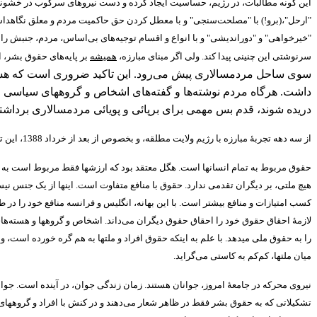
این گونه مطالبات، در رژیم، حساسیت ایجاد کرده و دست نیروهای سرکوب در خشونت
"
ارحل
"
،
(
برو
!)
با
"
مصلحت‌سنجی
"
و با معطل کردن حق حاکمیت مردم و معلق نگاهداش
"
خیرخواهی
"
و
"
دوراندیشی
"
و با انواع و اقسام توجیه‌های بی‌اساس، مردم، جنبش را
سرنوشتی این چنینی پیدا کند
.
ولی اگر مبنای مبارزه،
همیشه
بر پایه‌های حقوق بشر، ا
سوی ساحل مردمسالاری پیش می‌رود
.
این تاکید ضروری است که هست
داشت
.
هرگاه مردم نوشته‌ها و گفته‌های اشخاص و گروههای سیاسی و اب
دریده شوند، قدم بس مهمی برای برپائی و پویائی مردمسالاری برداش
از سه دهه تجربۀ مبارزه با رژیم ولایت مطلقه، و بخصوص از بعد از خرداد
1388
، این 
حقوق مربوط به تمام انسانها است
.
هگل معتقد بود که ارزشها فقط مربوط است به اروپ
هیچ ملتی، بر دیگران تقدمی ندارد
.
حقوق با منافع متفاوت است
.
اینها از یک جنس نیس
کسب امتیازات و منافع بیشتر است
.
با این بهانه، انگلیس و فرانسه منافع خود را در
لازمۀ احقاق حقوق خود را احقاق حقوق دیگران می‌داند
.
اشخاص و گروهها و هسته‌های
را به حقوق ملی میدهد
.
با علم به اینکه حقوق افراد و ملتها به هم گره خورده است، و
میان ملتها، کم‌کم به کاستی می‌گراید
.
نیروی محرکه در جامعۀ امروز، جوانان هستند
.
زمان زندگی جوان، در آینده است
.
جوان
تشکیلاتی که به حقوق بشر فقط در ظاهر شعار می‌دهند و در کنش با افراد و گروههای د