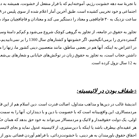
با تجربۀ سه دهه خشونت رژیم، آموخته‌ایم که با فرار منفعل از خشونت، همیشه به
اجتماعی و خود تخریبی کشیده است
.
طبق آخرین آمار اعلام شده از سوی پلیس در
۹
ساعت نزدیک به
۳۰
قاچاقچی و معتاد را دستگیر می کند و معتادان و قاچاقچیان مواد
تجاوز به حقوق در جامعه‌، از تجاوز به گروهی کوچک شروع می‌شود و کم‌کم دامنۀ وسی
گسترده‌تری را برمی‌انگیختیم، اگر خشونتها و کشتارهای سال
1360
را بر نمی‌تابیدی
در اعتراض به اینکه، آنها هم در بعضی مناطق، مانند متعصبین دینی کشور ما، زنها را 
داشتن حجاب است، به تجاوز به حقوق زنان در توحّش‌های خیابانی و شعارهای بی‌شعو
به
12
سال نزول کرده است
.
شفاف بودن در لائیسیته
:
5-
اندیشۀ غالب در دین‌ها و مذاهب متداول، اصالت قدرت است
.
دین اسلام هم از این ق
مردمسالاری، این واقع‌بینانه است که با خصومت با دین و با دینداران، آنها را به 
اولی، یک دولت حقوقمدار و لائیک و مردمسالار می‌تواند به خود حق بدهد که همان حکم
هر عقیده‌ای بیطرف باشد یا اینکه با دین‌ستیزی، از لائیسیته عدول نماید و بجای لائیس
احقاق حقوق باورمندان به هر دینی، با خشونت‌زدائی، با فراهم آوردن فضائی بدور از