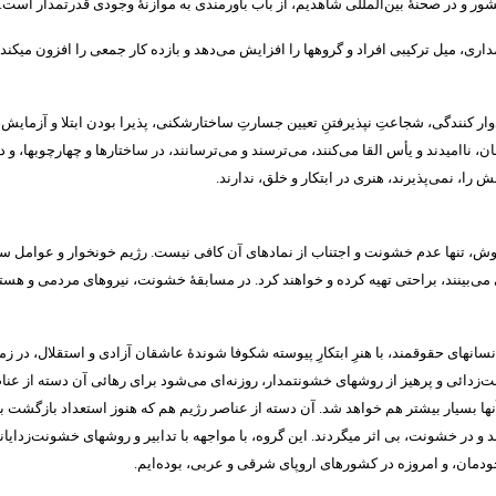
شور و در صحنۀ بین‌المللی شاهدیم، از باب باورمندی به موازنۀ وجودی قدرتمدار است
.
داری، میل ترکیبی افراد و گروهها را افزایش می‌دهد و بازده کار جمعی را افزون میکند
وار کنندگی، شجاعتِ نپذیرفتنِ تعیین جسارتِ ساختارشکنی، پذیرا بودن ابتلا و آزمایش،
میدند و یأس القا می‌کنند، می‌ترسند و می‌ترسانند، در ساختارها و چهارچوبها، و در 
 را، نمی‌پذیرند، هنری در ابتکار و خلق، ندارند
.
وش، تنها عدم خشونت و اجتناب از نمادهای آن کافی نیست
.
رژیم خونخوار و عوامل سف
ی‌بینند، براحتی تهیه کرده و خواهند کرد
.
در مسابقۀ خشونت، نیروهای مردمی و هسته‌ه
 انسانهای حقوقمند، با هنرِ ابتکارِ پیوسته شکوفا شوندۀ عاشقان آزادی و استقلال، در زم
زدائی و پرهیز از روشهای خشونتمدار، روزنه‌ای می‌شود برای رهائی آن دسته از عناص
آنها بسیار بیشتر هم خواهد شد
.
آن دسته از عناصر رژیم هم که هنوز استعداد بازگشت به
د و در خشونت، بی اثر میگردند
.
این گروه، با مواجهه با تدابیر و روشهای خشونت‌زدایان
دمان، و امروزه در کشورهای اروپای شرقی و عربی، بوده‌ایم
.