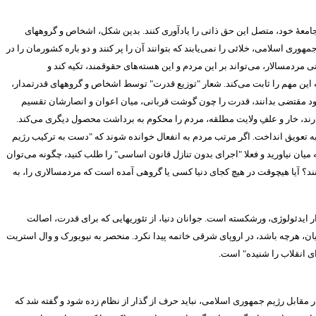
امعۀ خود، متصل این حق ذاتی را یادآوری کنند
.
بدین شکل، اشخاص و گروههای
وری اسلامی، خلائی را نمی‌یابند که بتوانند آن را پر کنند و دو باره کشورمان را در
 مردمسالار، می‌تواند بر این مردم و این هسته‌های حقوقمند، تکیه کند و
این مهم را ثابت می‌کند
.
شعار
"
توزیع قدرت
"
توسط اشخاص و گروههای قدرتمدار،
ه خود مقتضی بدانند، قدرت را چون گوشت قربانی، میان اعوان و انصارشان تقسیم
ند، خار و علفِ ولایت مطلقه، مردم را محکوم به برداشت محصول دیگری می‌کند
.
به تعویق انداخت
.
اگر مرتب مردم به انفعال خوانده شوند که
"
دست به ترکیب رژیم
یان نیاورید و فعلا
"
اجرای بدون تنازل قانون اساسی
"
را طلب کنید، چگونه می‌توان
ند؟ آیا هیچوقت در هیچ کجای دنیا کسی یا گروهی آمده است که مردمسالاری را، به
زار ایدئولوژی، ورشکسته است
.
جوانان دنیا، از تئوریهایی که برای قدرت، اصالت
 هرچه باشد، در اروپای شرقی خاتمه پیدا نکرد
.
منحصر به نیویورک و وال استریت
 انقلاب را شنیده
"
است
.
در مقابل رژیم جمهوری اسلامی، نباید حرف از گذار از نظام زده شود و گفته شد که