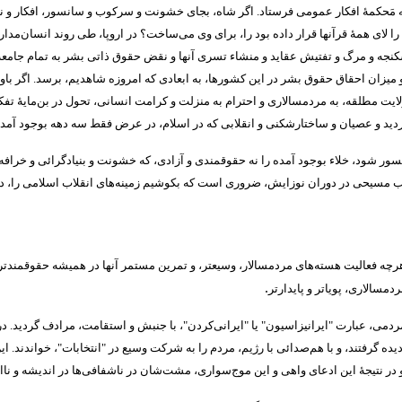
ه مَحکمۀ افکار عمومی فرستاد
.
اگر شاه، بجای خشونت و سرکوب و سانسور، افکار و نوش
لای همۀ قرآنها قرار داده بود را، برای وی می‌ساخت؟ در اروپا، طی روند انسان‌مدار
شکنجه و مرگ و تفتیش عقاید و منشاء تسری آنها و نقض حقوق ذاتی بشر به تمام جام
و میزان احقاق حقوق بشر در این کشورها، به ابعادی که امروزه شاهدیم، برسد
.
اگر با
ولایت مطلقه، به مردمسالاری و احترام به منزلت و کرامت انسانی، تحول در بن‌مایۀ 
ید و عصیان و ساختارشکنی و انقلابی که در اسلام، در عرض فقط سه دهه بوجود آمد
سور شود، خلاء بوجود آمده را نه حقوقمندی و آزادی، که خشونت و بنیادگرائی و خرافه
 مسیحی در دوران نوزایش، ضروری است که بکوشیم زمینه‌های انقلاب اسلامی را، در کشو
ه فعالیت هسته‌های مردمسالار، وسیعتر، و تمرین مستمر آنها در همیشه حقوقمندتر 
.
دمسالاری، پویاتر و پایدارتر
مردمی، عبارت
"
ایرانیزاسیون
"
یا
"
ایرانی‌کردن
"
، با جنبش و استقامت، مرادف گردید
.
در
ه گرفتند، و با هم‌صدائی با رژیم، مردم را به شرکت وسیع در
"
انتخابات
"
، خواندند
.
ای
در نتیجۀ این ادعای واهی و این موج‌سواری، مشت‌شان در ناشفافی‌ها در اندیشه و نااس