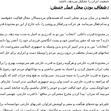
جمعیت ایران را تشکیل می‌دهد، باشند
.
شفاف بودن محل عمل جنبش
:
3-
جامعه و در میان مردم، محلی است که هسته‌های مردمسالار، مجال فعالیت حقوقمند و 
و مدام فعال می‌مانند
.
هر حرکت و راهکار و روشی را، باید خارج از این دو محدودۀ قد
در محدودۀ قدرت داخلی،
"
انتخاب
"
بین دو بد که رژیم به اجبار به مدت سه دهه، در مق
دارند؟ چه شد که حقیر پنداشتن خود و پست انگاشتن فرزندان خود را، آنقدر روا دانسته‌
"
انتخابات
"
بین بد و بدتر اسیر کرده و بدین وسیله به جمهوری اسلامی مشروعیت داده
جناحهای قدرتمدار مختلف در درون رژیم، مردم را وسیلۀ دست و ابزاری برای حل اختل
در محدودۀ قدرت خارجی و هرگونه رجوع به قدرت خارجی هم سرنوشت بهتری را برای
ملت ایران تحمیل کردن، و اعتماد به نفس نداشتن و به توانائیهای مردم خود رجوع
رجوع به قدرت خارجی را به سینه می‌زنند، نمی‌توانند به هیچ وجه جرات کنند که بگوین
که مراجعه به قدرت خارجی بد است ولی رژیم جمهوری اسلامی بدتر است
!.
چاره‌ای 
خودکوچک‌بینی، برای خود لیاقت خوب و خوبتر را قائل نباشیم، وگرنه چنانچه کسی ب
می‌بیند که سرابِ
"
پیدا کردن مخرج مشترکی در منافع
"
با قدرت خارجی، جهنمی است ک
علیرغم بودجه‌های هنگفت و سعی و کوشش فراوان، قدرتهای خارجی نتوانسته‌اند برای ا
خارجی به کشورشان حمله‌ور شده و به خاکشان تجاوز کرده است، ایرانی، استقلال را 