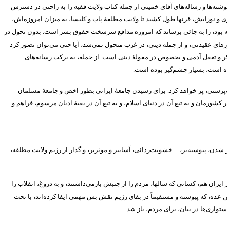
ته‌ها و رساله‌های آقای خمینی از جمله کتاب ولایت فقیه را به راحتی در دسترس
ی و نوزایش، قرنها طول کشید تا ولایت مطلقۀ پاپ و کلیسا، به میزان امروزه‌اش،
عه بود، را به جائی برساند که امروزه مدافع سرسخت حقوق بشر است
.
بدون تحول در
ورهای عقیدتی، و از جمله دینی، در غرب متحول نمی‌شد، آیا حتی می‌توان تصور کرد
تفکر و تعقل آدمی و بخصوص در مقولۀ دینی است
.
از جمله، به برکت رسانه‌های
ه است، بسیار چشم‌گیر بوده است
.
‌پرستی، پر خواهد کرد
.
برای رسیدن جامعۀ ایرانی بطور اخص و جامعۀ مسلمان
رمان و به تبع آن در دنیای اسلام، و به تبع آن در بقیۀ ادیان مرسوم، فراهم و
شدن، پیوسته‌تر،
....
خشونت‌زدائی، آسانتر و موثرتر، و گذار از رژیم ولایت مطلقه،
 ایران هم، کسانی که سالها، مردم را از جنبش بازمی‌داشتند، و به دروغ، انقلاب را
ن عده، که پیوسته و مستقیماً در بقای رژیم نقش بس مهمی ایفا کرده‌اند، با تحت
تواری‌ها در بیان، برای مردم، باز شد
.