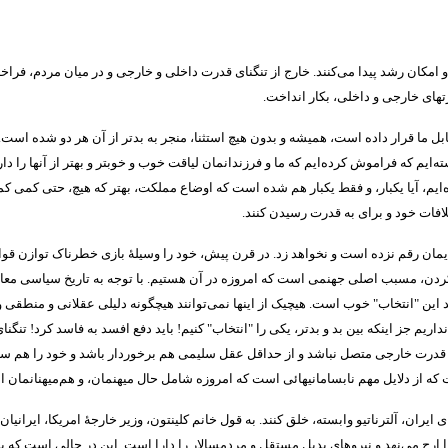
امکان رشد پیدا می‌کنند
.
خارج از تنگنای قدرت داخلی و خارجی و در میان مردم، فرا
رتهای خارجی و داخلی، بکار انداخت
.
ابل ما قرار داده است، همیشه و بدون هیچ استثنا، منجر به بدتر از آن هر دو شده است
.
ایم که فراموش کرده‌ایم که ما و فرزندانمان لیاقت خوب و خوبتر و بهتر از آنها را دا
‌ایم، آیا یکبار، و فقط یکبار هم شده است که اوضاع مملکت، بهتر که هیچ، حتی کمی 
افات خود و برای به قدرت رسیدن کنند
.
مان رقم نزده است و نخواهد زد
.
در قرن پیش، خود را وسیلۀ بازی خطرناک توازن قوا 
 نکردن، مسبب اصلی جهنمی است که امروزه در آن هستیم
.
با توجه به تاریخ سیاسی معا
د این
"
انتخاب
"
خوب است
.
هیچیک از اینها نمی‌توانند هیچگونه دلیلی عقلانی و منطق
نداریم جز اینکه بین بد و بدتر، یکی را
"
انتخاب
"
کنیم
!
باید دفع افسد به فاسد کرد
!
تنگنا
ه قدرت خارجی متصل نباشد و از حداقل عقل سلیمی هم برخوردار باشد و خود را هم سا
ه از دلایل مهم نابسامانیهائی است که امروزه شامل حال ‌میهنمان، و هم‌میهنانمان 
یران، آلترناتیو وابسته، خلق کنند
.
به قول خانم کلینتون، وزیر خارجۀ امریکا، ایرانیا
ارج می‌نهد و نیروهای بدیل مستقل و مردمسالار را دارا است
.
این در حالی است که بی