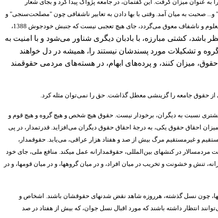
ا به عنوان میزان گرفت
.
این گفتمان، در جامعه پژواک پیدا کرد و بجای شعار
و
...
صحبت به میان آمد
.
وقتی با بها دادن به تعابیر ناشفافی چون
"
مصلحت‌سنجی
"
و
نامعلوم و ناشفاف معوق می‌گردد، جای هیچ تعجبی نیست که جنبش خودجوش
1388
،
 باشد، کشتی مبارزه، با بادبان دیگری شناور می‌شود و با امنیت به
روه و تشکیلات مورد پسندشان نیستند را، همیشه در دل خواهند
حقوق، میزان کنند، و پرده‌های ابهام، در هسته‌های مردمی حقوقمند
متی از حقوق جامعه را گزینشی معطل گذاشت
.
حق را نمی‌توان مثله کرد
.
یشتری نسبت به دیگران، برخودار نیست
.
حقوق هیچ شخص و هیچ گروه و هیچ قوم و
زان احقاق حقوق یکی، به درجۀ احقاق حقوق دیگران می‌افزاید
.
قدرتمدار، در پی
 مستقیم و غیرمستقیم مرگ بیش از صد و هفتاد هزار عراقی، می‌یابد
.
حقوقمدار،
ت مردمسالار در کنشهای بین‌المللی، حقوقمدارانه عمل میکند
.
منافع ملی، جای خود
نه، تنش و خشونت و تخریب در میان افراد، و در میان گروهها، و در میان قومها، و در
دالتیها، چون نسل گذشته، هرروزه شاهد نقض شدنهای حقوقشان باشند
.
اشخاص و
وانند انتظار داشته باشند که مورد اقبال نسل جوان، که بیش از هفتاد در صد