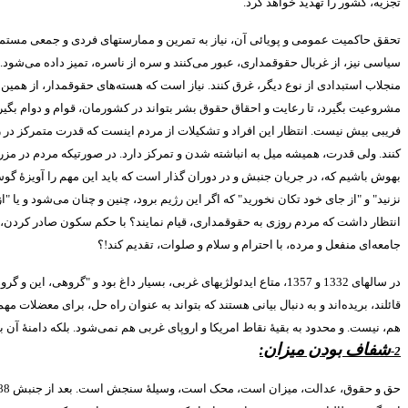
تجزیه، کشور را تهدید خواهد کرد
.
تحقق حاکمیت عمومی و پویائی آن، نیاز به تمرین و ممارستهای فردی و جمعی مستمر
سیاسی نیز، از غربال حقوقمداری، عبور می‌کنند و سره از ناسره، تمیز داده می‌شود
.
منجلاب استبدادی از نوع دیگر، غرق کنند
.
نیاز است که هسته‌های حقوقمدار، از همین 
مشروعیت بگیرد، تا رعایت و احقاق حقوق بشر بتواند در کشورمان، قوام و دوام بگیر
فریبی بیش نیست
.
انتظار این افراد و تشکیلات از مردم اینست که قدرت متمرکز در 
کنند
.
ولی قدرت، همیشه میل به انباشته شدن و تمرکز دارد
.
در صورتیکه مردم در مزر
بهوش باشیم که، در جریان جنبش و در دوران گذار است که باید این مهم را آویزۀ گوش 
نزنید
"
و
"
از جای خود تکان نخورید
"
که اگر این رژیم برود، چنین و چنان می‌شود و یا
"
ا
انتظار داشت که مردم روزی به حقوقمداری، قیام نمایند؟ با حکم سکون صادر کردن، چ
جامعه‌ای منفعل و مرده، با احترام و سلام و صلوات، تقدیم کند
!
؟
در سالهای
1332
و
1357
، متاع ایدئولژیهای غربی، بسیار داغ بود و
"
گروهی، این و گرو
قائلند، بریده‌اند و به دنبال بیانی هستند که بتواند به عنوان راه حل، برای معضلات 
هم، نیست
.
و محدود به بقیۀ نقاط امریکا و اروپای غربی هم نمی‌شود
.
بلکه دامنۀ آن 
شفاف بودن میزان
:
2-
حق و حقوق، عدالت، میزان است، محک است، وسیلۀ سنجش است
.
بعد از جنبش
88