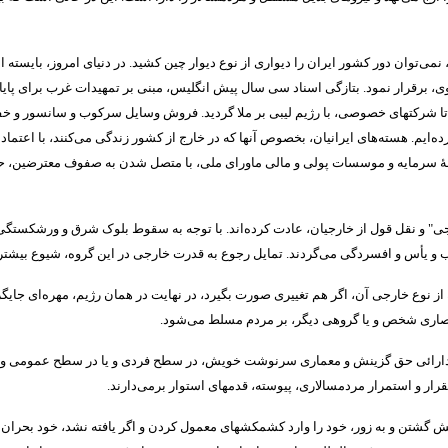
، نمی‌توان دور کشور ایران را دیواری از نوع دیوار چین کشید
.
در دنیای امروز، بایسته 
ی، برقرار نمود
.
بتازگی اسناد سی سال پیش انگلیس، مبنی بر تمهیدات غرب برای پایا
ا شرکتهای خصوصی، با رژیم لیبی بر ملا گردید
.
فروش وسایل سرکوب و سانسور و خفق
ه‌ایم
.
هسته‌های ایرانیان، بخصوص آنها که در خارج از کشور زندگی می‌کنند، با اعتماد ب
قۀ سرمایه و موسسات پولی و مالی ماورای ملی، با متصل شدن به صفوف معترضین، حم
ی
"
و نقل قول از خارجیان، عادت کرده‌اند
.
با توجه به سقوط بلوک شرق و ورشکستگی ا
ب و یأس و افسردگی می‌گردند
.
تمایل رجوع به قدرت خارجی در این گروه، شیوع بیشتر
ه از نوع خارجی آن، اگر هم تغییری صورت بگیرد، در نهایت در همان رژیم، مهره‌ای جایگ
نحصاری شخص و یا گروهی دیگر، بر مردم مسلط می‌شود
.
 و دارائی حق گزینش و معماری سرنوشت خویش، در سطح فردی و یا در سطح عمومی و ملی
قرار و استمرار مردمسالاری، پیوسته، قدمهای استوار برمی‌دارند
.
نش گشتن و به زور، خود را وارد کشمکشهای معمول کردن و اگر یافته نشد، خود بحرا