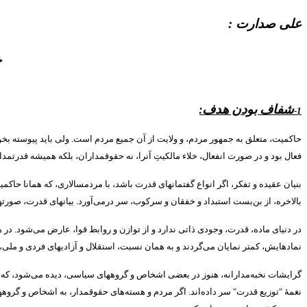
علی صدارت :
خ
شفاف بودن هدف
:
1-
حاکمیت، متعلق به جمهور مردم، و ولایت از آن جمیع مردم است
.
ولی باید پیوسته بخ
فعال بود و در صورت انفعال، خلاء مالکیتِ آنرا، نه حقوقمداران، بلکه همیشه قدرتمد
بنیان عقیده و تفکر، اگر انواع گفتمانهای قدرت باشد، با مردمسالاری، که همانا حاک
بالاخره، از بن‌بست استبداد و خفقان و سرکوب، سر درمی‌آورد
.
بیانهای قدرت، صورته
در دنیای ماده، قدرت، وجودی ذاتی ندارد و از توازن و روابط قوا، عارض می‌شود
.
در ه
نمادهایش، کمتر نمایان می‌گردند و به همان نسبت، استقلال و آزادیهای فردی و ملی،
گرایشات نخبه‌مدارانه، هنوز در بعضی اشخاص و گروههای سیاسی، دیده می‌شود، که قدرت
نغمۀ
"
توزیع قدرت
"
سر داده‌اند
.
اگر مردم و هسته‌های حقوقمدار، به اشخاص و گروهها