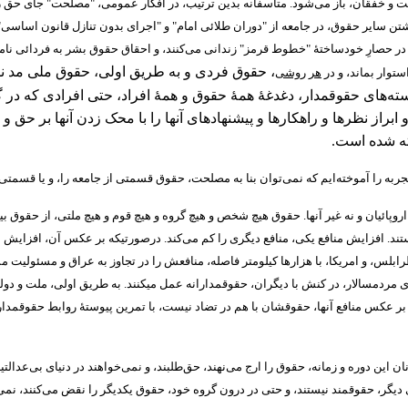
 و خفقان، باز می‌شود
.
متاسفانه بدین ترتیب، در افکار عمومی،
"
مصلحت
"
جای حق ر
تن سایر حقوق، در جامعه از
"
دوران طلائی امام
"
و
"
اجرای بدون تنازل قانون اساسی
"
 در حصارِ خودساختۀ
"
خطوط قرمز
"
زندانی می‌کنند، و احقاق حقوق بشر به فردائی 
، حقوق فردی و به طریق اولی، حقوق ملی مد نظر
ستوار بماند، و در
هر روشی
ه‌های حقوقمدار، دغدغۀ همۀ حقوق و همۀ افراد، حتی افرادی که در گ
راز نظرها و راهکارها و پیشنهادهای آنها را با محک زدن آنها بر حق و 
ته‌ شده است
.
تجربه را آموخته‌ایم که نمی‌توان بنا به مصلحت، حقوق قسمتی از جامعه را، و یا قس
ائیان و نه غیر آنها
.
حقوق هیچ شخص و هیچ گروه و هیچ قوم و هیچ ملتی، از حقوق ب
تند
.
افزایش منافع یکی، منافع دیگری را کم می‌کند
.
درصورتیکه بر عکس آن، افزایش می
 طرابلس، و امریکا، با هزارها کیلومتر فاصله، منافعش را در تجاوز به عراق و مسئولیت
 مردمسالار، در کنش با دیگران، حقوقمدارانه عمل میکنند
.
به طریق اولی، ملت و دول
 بر عکس منافع آنها، حقوقشان با هم در تضاد نیست، با تمرین پیوستۀ روابط حقوقمدارا
ان این دوره و زمانه، حقوق را ارج می‌نهند، حق‌طلبند، و نمی‌خواهند در دنیای بی‌ع
یگر، حقوقمند نیستند، و حتی در درون گروه خود، حقوق یکدیگر را نقض می‌کنند، نمی‌ت