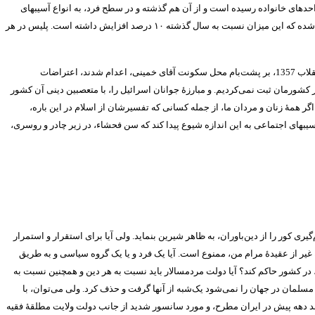
احدهای خانواده رسیده است و از آن هم گذشته و در سطح فرد، به انواع آسیبهای
 شده که این میزان نسبت به سال گذشته
۱۰
درصد افزایش داشته است
.
پلیس در هر
قلاب
1357
، بر پشت‌بام محل سکونت آقای خمینی، اعدام شدند، اعتراضات
صر کشورمان ثبت نمی‌کردیم
.
و مبارزۀ جوانان اسرائیل را، با متعصبین دینی آن کشور
اگر همۀ زنان و مردان ما، از جمله کسانی که تفسیرشان از اسلام در این باره،
سیبهای اجتماعی به این اندازه شیوع پیدا کند که سن فحشاء، در زیر چادر و روسری،
ری کور را از دین‌باوران، به ظاهر شیرین بنماید
.
ولی آیا برای استقرار و استمرار
ه غیر از عقیدۀ مرام من، ممنوع است
.
آیا یک فرد و یا یک گروه سیاسی و به طریق
، در کشور حاکم کند؟ آیا دولت مردمسالار باید نسبت به هر دین و همچنین نسبت به
یارد مسلمان در جهان را نمی‌شود یک‌شبه از آنها گرفت و حذف کرد
.
ولی می‌توان، با
 چند دهه پیش در ایران مطرح، و مورد سانسور شدید از جانب دولت ولایت مطلقۀ فقیه