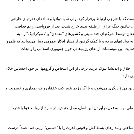
است که با خارجی ارتباط برقرار کرد، ولی نه با دولتها و نمادهای قدرتهای خارجی
.
ن نیافتن جنگ عراق، از طبقه بندی خارج شدند
.
بعد از فروپاشی رژیم قذافی،
ان توسط شرکتهای چند ملیتی و کشورهای
"
متمدن
"
و
"
دموکراتیک
"
را، به
ه توانائیهای مردم و با کمک گرفتن از فشار افکار عمومی دنیا، می‌توانند که قلمرو
ایت این موسسات از بقای رژیم‌هائی چون جمهوری اسلامی را و تبعات
خلاق و اندیشۀ بلوک غرب، برخی از این اشخاص و گروهها، در خود احساس خلاء
ی دارد
.
زین مهرۀ دیگری می‌شود، و یا اگر رژیم تغییر کند، خفقان و قدرتمداری و خشونت و
، و با به فعل درآوردن این اصل، محل جنبش، در خارج از روابط قوا با قدرت
ن ساختن و مدارهای بستۀ کش و قوس قدرت را با
"
دشمن
"
از پی هم، عمداً درست