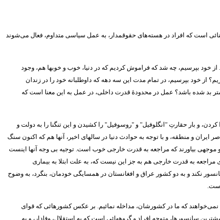
خنائی است که افراد در هسته‌های حقوقمدار، به عمل سیاسی متداوم، فعال می‌شوند
از خود بپرسیم، چه شد که فراموش کردیم که در دنیا، خوب و خوبها هم، وجود
ریم؟ از خود بپرسیم، در تمام مدت این سه دهه که داوطلبانه خود را در زندان
کمتر بد شده باشد؟ عمل در محدودۀ قدرت داخلی، در عمل به این معنا است که
کردن، و بار حقارتِ
"
انگلوفیل
"
و
"
روسوفیل
"
را کشیدن و این تنگنا را به دولت و
صر ایران و منطقه، و با توجه به حوادث دنیا در سالهای اخیر، آنها هم که اکنون سنگ
ی و موجهی بیاورند که مراجعه به قدرت خارجی خوب است
.
توجیه بی وجه آنها اینست
ی مراجعه به قدرت خارجی هم به جز این نیست که، به علت ابتلا به بیماری
نسور نکند و به دو کشور عراق و افغانستان در همسایگی خودمان، بنگرد، به وضوح
است
.
ن نمی‌خواهند که ما در کشورشان، مداخله نمائیم
.
بر عکس کشورهائی که قوای
شترین سانسورها، متوجه افراد و گروههائی است که به استقلال، وفادار، و به