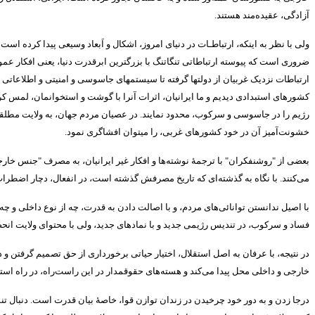
آزادگی، عقیده‌مند هستند
.
ولی با نظر به اینکه، ارتباطـات در دنیای امروز، اشکال و اَبعاد وسیعی پیدا کرده است
ضروری است که پیوسته ارتباطاتی تنگاتنگ با بزرگترین ابرقدرت دنیا، یعنی افکار عمو
ارتباطات نزدیک غربیان از دولتها گرفته تا سیستمهای جاسوسی و امنیتی و اطلاعاتی ت
کشورهای استبدادی دیدیم و ما ایرانیان، اثرات آنرا با گوشت و استخوانمان، لمس کرد
رژیم را در جاسوسی و سرکوب، محدود نمایند
.
در عصیان مردم جهان، به ولایت مطل
خشونت‌آمیز آن در خود کشورهای غربی، را میتوان افشاگری نمود
.
بعضی از
"
روشنفکران
"
با ترجمۀ نوشته‌ها و افکار غیر ایرانیان، به مصرف
"
جنس خارج
می‌کنند
.
با نگاه به گذشته‌ای که تاریخ مصرفش گذشته است، در انفعال، دچار اضطرا
با اصیل ندانستن توانائی‌های مردم، و با اصالت دادن به قدرت، چه از نوع داخلی و چ
فساد و سرکوب، در تندیس رژیمی جدید و با نمادهای جدید، ولی با محتوای ولایت ا
در نتیجه، با عرفان به اصل استقلال، اختیار حیاتی برخورداری از حق تصمیم گرفتن
خارجی و داخلی محل پیدا می‌کند و هسته‌های حقوقمدار در این راست‌راه، در راه است
درجا زدن و به دور خود چرخیدن در زندان توازن قوا، خاصۀ بیان قدرت است
.
دنبال ت