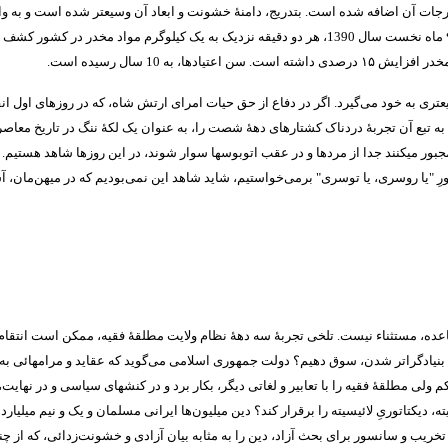
 درجات آن اضافه شده است
.
بتدریج، دامنۀ خشونت و ابعاد آن وسیعتر شده است و به و
ماه نخست سال
1390
، هر دو دقیقه نزدیک به یک کیلوگرم مواد مخدر در کشور کشف
 مخدر افزایش
۱۵
درصدی داشته است
.
سن اعتیادها، به
10
سال رسیده است
.
عتری به خود می‌گیرد
.
اگر در دفاع از حق حیات امرای ارتش شاه، که در روزهای اول ان
م، به تبع آن تجربۀ دردناک کشتارهای دهۀ شصت را، به عنوان یک لکۀ ننگ در تاریخ معا
مجبور میکنند جدا از مردها و در عقب اتوبوسها سوار شوند، در این روزها شاهد هستیم
.
رِ
"
یا روسری، یا توسری
"
برمی‌خواستیم، شاید شاهد این نمی‌بودیم که در میهن‌مان، آ
اعده، مستثناء نیست
.
تلخی تجربۀ سه دهۀ نظام ولایت مطلقۀ فقیه، ممکن است انتقام‌گی
سمت بنیادگراتر شدن، سوق دهیم؟ دولت جمهوری اسلامی می‌گوید که عقاید و مرامهائی ب
 ولی مطلقۀ فقیه را با تعابیر و لغاتی دیگر، بکار برد و در کنشهای سیاسی و در نهایت
یته، دیکتاتوریِ لائیسیته را برقرار کند؟ دین میلیون‌ها ایرانی مسلمان و یک و نیم میل
 تخریب و سانسور برای بحث آزاد، دین را به مثابه بیان آزادی و خشونت‌زدائی، که از