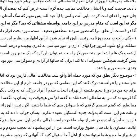
ملاحظه. بفرمائید دیروزدراثرآن اظهاراحساساتی که شد، مجلس برهم خورد وما نتوانس
دادند، صحبت کنند وبا ایشان مخالفت نمایند. بنده لازم است عرض کنم که بمصداق الک
جان خود را فدای امت کرده. بابی انت و امی یا ابا عبدالله، پس منهم که سگ آستان 
مگر نه این است که مقام مدرس در این جامعه بواسطه مشقاتی که دید؟ مگر نه این
آقا دو قسمت از نطق مرا که تصور نمودند منطقش ضعیف است، مورد بحث قرار دادن
۱ -
یکی راجع به مدیرروزنامه، رئیس الوزراء نباید شود. ازاین اظهارمن نظرم این ن
مملکت واقع شود. امروز چراغهای اداری و امور سیاسی به قدری پیچیده و درهم است 
ازشعب یک علم اشخاص متخصص لازم است. نمیتوان باورکرد که یک مدیر روزنامه بدون 
پیش گرفت. هیچکس نمیتواند ادعا کند ایران که سالها از آزادی و دموکراسی دور بود
چندی نخست وزیر باشند.
۲-
موضوع دیگر نطق من که مورد حمله آقا واقع شد، مخالفت اهالی فارس بود که آقا
نخواستند و یا نتوانستند درک کنند که این مقامی که من در جامعه دارم از این مخالف
برای چه من در دورۀ ‌پنجم تقنینیه از تهران انتخاب شدم؟ ایراد بزرگی که به ولات دیگر
آقا فرمودند که من به سلطان احمدشاه بد گفته ام! من هیچوقت به ایشان بد نگفته ام
همانطور که گفتم تصمیم گرفتم که با سوابق بدی که شما داشتید، اگر رئیس الوزراء شم
و علت هم این است که بدولت جدید التشکیل عقیده ندارم. ایشان جواب دادند که به شما ا
فارس به ایران آمده و در شیراز بواسطۀ درخواست اهالی ماندم. اول نمی خواستم که 
ایالت، مساوی با یک سال حقوق وزارت است. من از این پیشنهادات تعجب نمودم و بکلی 
در شیراز ماندم و شما میتوانستید از اهل آنجا سئوال کنید که آنهائی که وجوه مشروعی