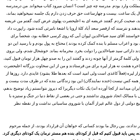
 مملکت وارد بودم. مدرسه چه چیز است؟ انسان میرود کتاب میخواند. من درمدرسه
 سال یک ساعت. بیست و چهارساعت حق حرف زدن دارم یک جلسه نمیخواهید بماند،
دند، صحبت کردم. گفتند عریضه ای به اعلیحضرت پهلوی عرض کنید، گفتم من عریضه
و نترسند که ازقصر سعد آباد کلۀ اروپا با اشعۀ نامرئی کنده شود. راپورت داد
خواستند آقای سید ضیاء‌الدین لیوان آبی که روی کرسی خطابه بود، شخصاً برای
بود و اعراب مسلم با بنده کمک کرده بودند ) محتاج به پول بودم و با رسید این دو
ند دارائی سید ضیاء‌الدین را دولت بخرد. محرمانه بماند. خوشحال شدم، ولی بروی
کلمۀ گرمتر از آنها چونه زدند و گفتند این را به صدو چهل هزار تومان قبول کنید،
الاخره هشت نه هزار لیره برای من فرستادند و من از این سخاوت بزرگانه اعلیحضرت
 لیره (فعلاً کاغذی است ولی امید است که بعدها طلا بشود) عایدی دارد. روزها از
کار همه کس نیست (خنده نمایندگان) این بود زندگانی بنده که در ظرف مدت بیست و
ان میدانند از کجا آورده اند) یک نکات دیگریرا که دیروز نتوانستم زیاد توضیح بدهم،
با ممالک اتحاد شوروی نداشتند و حتی در بعضی از نقاط دنیا در جنگ و ستیزه با
یچ دولتی از دول عالم غیراز آلمان با شوروی مناسباتی نداشت و از نقطه نظر
ادند، بین رجال ما بودند کسانی که خواهان آن قرارداد بودند، از جمله مرحوم
ده، پس باید قبول کنیم که قبل از کودتای بنده هم مستر نرمان یک کودتای دیگری کرد.