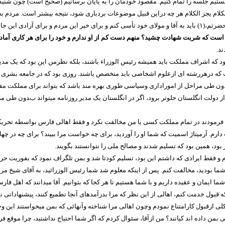
تیم جلسه را تمام کنیم. مقصود خودمان را به پایان برسانیم (صحیح است) چون شنیدم
لام یجز الکلام هر چه دراین قبیل موضوعات بردباری شود، نتیجه بیشتر است. مردم به
حضرتم،(
۱)
باید به آقا و مولای خود تأسی کنم و برای خیر این مردم و برای آزادی این 
 است که شربت شهادت چشید؟ منهم دست کم از او ندارم و خود را برای هر کاری آما
د.
بود که اشراف مملکت باید همیشه رئیس الوزراء باشند، بلکه نظرمن این بود که یک مد
که درهررشته ای ازعلوم اشخاصی باید متخصص باشند. روزی بود که در جامعه بشری یکن
طی مراحل از اموراداری وسیاسی طوری بهره مند باشد که بتواند برای مملکت مفید وا
 از دولت انگلستان جلوتر برود، اگر در انگلستان یک مدیر روزنامه میتواند بدون طی 
 فرمودند در تمام مملکت کسی با من مخالفت نکرد و فقط اهالی فارس بواسطه تحریکا
ت دارم. آرمیتاژ اسمیت که شما او را آوردید، برای چه خواست مرا ببیند؟ برای چه در چ
 بود، همین بود که تسلیم شدند و مصالح ملی را نتوانستند بگویند.
 و فقط ایرادی که داشتم این بود، تسلیم کودتا شد و بمن تلگراف نمود که بفوریت حرکت
ا بودید، مخالفت کنم. پس از اینکه معلوم شد شما رئیس الوزرائید، به آقای شیخ مرتضی
یمان و عقیده داریم و با شما هستیم تا هر کجا که بتوانیم. آقا میدانند که اهل فارس چ
قبول خدمت کنم، اهالی از این نظر که مرا بدرآمدهای آنجا تطمیع کنند، پیشنهاداتی ن
ازقبول کارامتناع نمودم وچون اهالی مرا شناخته وآنهائی که بمن میخواستند این وجو
 بمن داده اند کیانند؟ من ازآقا، سئوال کردم که اگر شما احتیاج نداشتید، چرا موقع فر