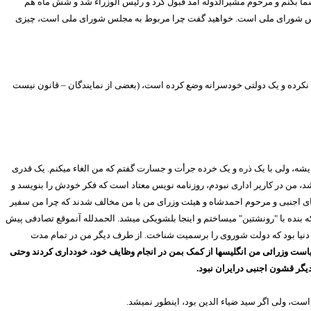
ا بکنم و مرحوم مشیرالدوله آمد قبول کرد و رئیس الوزراء شد و شش ماه هم
بمجلس شورای ملی است. خواهید گفت چرا مربوط به مجلس شورای ملی است، چیزی
ب نکرده و یک دولتی خودسرانه وضع کرده است، (بعضی از نمایندگان – قانون نیست
 اندیشه، ولی با یک ذره و یک خرده جرأت و جسارت گفتم که من الغاء میکنم. یک قدری
شد، من در کاریر اداری نبودم، روزنامه نویس معتاد است که فکر خودش را بنویسد و
های اجنبی و مرحوم احمدشاه و هیئت وزرای من با من مخالف شدند که چرا من سفیر
که بنده با "رونشتین" میساختم و اینجا بلشویکی میشد. الحمدلله آنموقع تصادفی پیش
 دنیا بود که دولت شوروی را برسمیت شناخت. از طرف دیگر من در تمام مدت
یاست وزرائی من انگلیسها از کمک بمن در انجام وظایف خود، خودداری کردند وحتی
دیگر قشون اجنبی درایران نبود.
ست، ولی اگر سید ضیاء الدین بود، اینطور نمیشد.