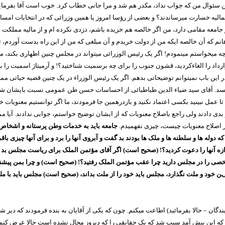
ین سئوال من که جواب نداد، مکدر هم شد و مرا جانی خطاب کرد. خوب است آقا بفرما
یه خسارت میرساندند؟ و بعضی از رؤسا امروز یا همین وزرائی که در انتخابات امسال 
عه مقامی دارد، من اگر خالصه هم خریده باشم، دزدی نکرده ام و از مالیه مملکت چی
واهانم که آن خالصه ایکه من از دولت خریدم و آن مبلغی که من از این راه بدست آوردم، 
ه میخواستم مینمودم! اگر یک رئیس الوزرائی میتواند در مجلس چنین اظهاری بکند، من 
رارداد را الغاء‌کردید، قشون جنوب را برای چه برسمیت شناختید؟! و آرمیتاژ اسمیت را ب
 این باب نمیتوانم توضیحاتی بدهم. اگر یک رئیس الوزراء در یک چنین قضیه حیاتی مملک
نویسد. آقای سید ضیاء الدین طباطبائی از احساسات حسن ظن عمومی نسبت بایشان ش
 عمل نبینید بکسی اعتماد نکنید و بازدرهمین جا فرمودند، ما اگر توانستیم معنویات خ
دی دادند ولی راجع باصلاح معنویات که از ایشان توضیح خواستم، جوابی ندادند. آیا
ز اصلاح معنویات چیست، چیزی نفهمیدم.
جامعه باید به خدمات وطن پرستانه و اشخاص 
ه دوله ها و سلطنه ها و ملک ها بودند بد گفت و آبروی آنها را برد و برای آنها چی
اندازه آنها را دعوت کردید؟! (صحیح است) اگر آقای مؤتمن الملک برای ریاست مجلس ب
خصی را در مجلس دارید چرا عقب مؤتمن الملک رفتید؟! (صحیح است) و چرا بمن پیشن
خود و ملت نگذارد، مجلس باید خود را از ملت بداند، (صحیح است) مجلس باید با 
دگان – حالا بفرمائید) اطاعت میکنم. چون که یکی از آقایان به بنده فرمودند که دیر
که این پیش آمد سبب شد که یک حقایقی را که دیروز مجال نشده است حالا عرض کنم. او