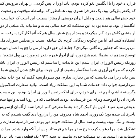
قرارداد خود را با انگلیس لغو کرده بودم، باید او را با پس گردنی از تهران بیرونش ک
که یکنفر بلژیکی بود، یک نفر فرانسوی بود، همانطور که بواسطه موقعیت و وضعیت جنگ 
خود حضرتعالی هم دیدید. و دلیل ایران دوستی آرمیتاژ اسمیت این است که خواست با شم
انگلستان بود، نیامده بود به این مملکت که چند سالی بماند و سالیانه یک مبلغی از 
او منشی کلش بود، کار میکردند و بعد از پنج شش سال هم که آنجا کار کرده، رفت به
استفاده کنید. اما آیا من چگونه زندگانی کردم یک سابقه ایست در مجلس شورای ملی 
می پرسند که چطور زندگانی میکردی؟ جنابعالی حق دارید از من راجع به اعمال دوره ر
توضیح میدهم نه بشما! بنده هیچ دوره ای ‌ازادوارعمرم بقدر دو مورد بی پول نشدم؛ ی
روزیکه رئیس الوزرای ایران شدم این عایدات را نداشتم که رئیس الوزرای ایران باشم
نکردم که موافق آرزوی شما سنگسار بشوم، از این جهت برای فلج شدن آرزوی شما م
بمن داد، زیرا می دانست که من دیناری ندارم، من بسردارسپه گفتم که من خانه شخصی 
سردارسپه جواب داد: خدمات شما به این مملکت زیاد است، بیائید سفارت اسلامبول را 
وگرسنه نباشم، آنهم نه برای خودم، برای اینکه رئیس الوزرای ایران بودم، این بیست
نادری آن را فروختند وبرای من فرستادند. بودند اشخاصی که در اروپا آمدند واینها س
بدبختی سید ضیاء الدین باو کمک کردند بشما معرفی کنم. ازفرانسه ازآلمان ازسویس ا
تاجرقالی شده بود) یک روزی احمد شاه معروف من را دراروپا دید گفت شنیدم که به ا
نیست و ننگ نبود، بیست و سه سال از مملکت خودم دور بودم، سردار سپه سفارت رم را
تشکیل شد، مرا دعوت کرد، خرج سفر مرا هم فرستاد، پس از آنکه وارد شدم، مرا دید
خدمات من است، من در مملکت خودم نباشم. در سنه
۱۹۳۴
یک قطعه زمین بایر بی آب