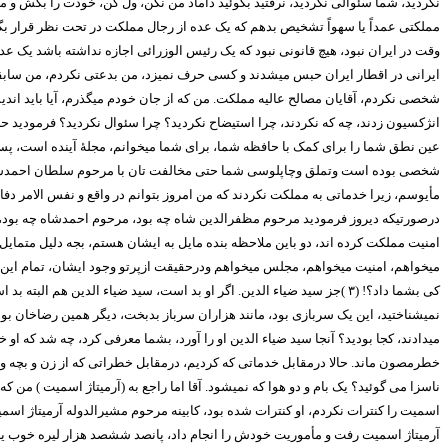
نکردید، شما سئوالی نکردید، نرفتید بگوئید داماد من نکن، ول کن، خودت را بکش 
مملکتی عمداً یا سهواً تشخیص بدهم که یک عده از رجال مملکت در تحت نظر قرار 
وقت در ایران نبود، هیچ قانونی نبود که یک رئیس الوزرائی اجازه نداشته باشد یک
ایرانی در اقطار ایران حبس میشدند و کسی حرف نمیزد، من بدعتی نکردم، من سابقه 
شخصی نکردم، آقایان مصالح عالیه مملکت. من که از جان خودم میگذرم، آیا باید اند
انژکسیون زدند، چه که نکردند، چرا استیضاح نکردید؟ چرا سئوال نکردید؟ فرمودید 
عین نطق شما را برای کمک با حافظه شما، برای شما میخوانم، مجلۀ آینده است، پ
شخصی بوده است وتملق وچاپلوسی شما حتی مخالفت تان با مرحوم سلطان احمدشاه 
مأیوسم، زیرا خدماتی به مملکت نکردند که من امروز بتوانم در واقع و نفس الامر
درصورتیکه دیروز فرمودید مرحوم مظفرالدین شاه چه بود، مرحوم احمدشاه چه بود، ا
امنیت مملکت کرده اند، دو باین ملاحظه بنده مایل به ایشان هستم، بجه دلیل متما
میخواهم، امنیت میخواهم، مجلس میخواهم ودرحقیقت ازپرتو وجود ایشان، تمام این جی
کی بشما داد؟! (
۳ )
جز سید ضیاء الدین. اگر او بد است، سید ضیاء الدین هم البته
نمیشناختید، این یک سربازی بود، مانند هزاران سرباز بدبخت، دیگر همین رضاخان بود
میدادند، کجا بودید؟ آنجا سید ضیاء الدین او را آورد، بشما معرفی کرد، چه شد که او
خطرمصون ماند. حالا درمقابل خدماتی که کردیم، درمقابل خطراتی که از زن و بچه و م
ناسزا می گوئید؟ یک بام و دو هوا که نمیشود. آقا اما راجع به (آرمیتاژ اسمیت ) من که 
اسمیت را کنترات نکردم، او کنترات شده بود، کابینه مرحوم مشیرالدوله آرمیتاژ ا
آرمیتاژ اسمیت رفت و مأموریت خودش را انجام داد، پانصد ششصد هزار لیره خوب یادم