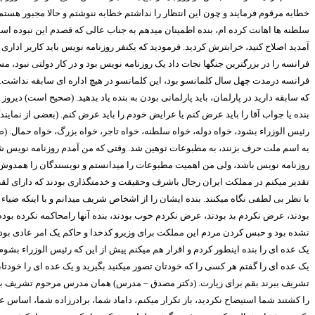
خطابه مرقوم فرمایند و چون این انتظار را نداشتم خطابه ننوشتم و حالا مجبور هست
سلطنه ها اهانت کرده ام، بنده اطمینان میدهم به جناب عالی که قصدم این نبوده اس
آمدید اصلاح کنید، خرابترش کردید. فرمودید که یکنفر روزنامه نویس باید کاریر ادار
فرانسه را در بزرگترین جنگها نجات داد یک روزنامه نویس بود و در کار دولتی نبود
فرانسه درمدت چهل سال کلمانسو بود، این کلمانسو در هیچ اداره ای سابقه نداشت. (
که سابقه دارید در پارلمان، باید پارلمانی بودن به بنده یاد بدهید. (صحیح است) دی
بنده یا جواب آقا را باید عرض کنم یا عرایض خودم را باید عرض کنم. (بعضی از نما
رئیس الوزراء بشود، خواه دوله، خواه سلطنه، خواه تاجر، خواه بزرگ، خواه حمال. (
به اسم ملت حرف بزنند، به مطبوعات توهین شد. وقتی که من آمدم روزنامه نویس شدم،
روزنامه نویس باشد، ولی من اهمیت مطبوعات را میدانستم و نویسندگان را همدوش انبی
تقدیر میکنم در مملکت ایران رجال باشرف وحقیقت و خدمتگذاری بودند که دارای لقب
با نظر بی لطفی نگاه میکنند. بنده ایشان را از اشخاص شریف میدانم و با اینکه 
بودند، عرض نکردم بد بودند، عرض نکردم خوب بودند، بنده آنها رامحاکمه نکرده بود
نشده بود و حبس کردن مردم این مملکت برای وزیرو کدخدا و حاکم یک امر عادی بود. ب
یک عده ای را بنده اینطور کردم و اقرار هم میکنم پیش از این که رئیس الوزراء بشوم 
یک عده ای را گفتم هر کسی را که خودتان تصور میکنید بگیرید و یک عده ای را خودتان
تشریف ببرند بقم برای زیارت. (دکتر مصدق – مدرس) همان مدرس مرحوم تشریف بردند ب
را کشتند شما استیضاح نکردید، باز تکرار میکنم، داماد شما، برادرزاده شما، اساس 