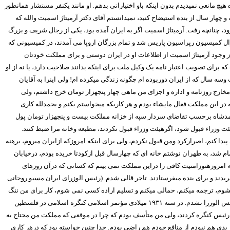
 هیچ مانعی نمیدیدم بدون اینکه باو اختیاراتی بدهم. او مانند یکنفر مستشار همانطور
چهار سال از بنده استیضاح کنید، نمیدانستم آقای دکتر آرمیتاژ اسمیت والله که
ود، چنانچه رفت. آرمیتاژ اسمیت اگر به ایران آمده بود، یکی از رجال شریف و بزرگ
ژنرال کمیسیون رپراسیون پاریس شد و تمام بزرگان اروپا می آمدند، در کمیسیونی که
 وجود آرمیتاژ اسمیت از اطلاعات او در ایران دوستی و برای مملکت خودتان
ای تصویب اعتبار نامه یک وکیل ملت برای اینکه بدانند صلاحیت دارد، یا نه از او
ه سال که از ایران دوربوده ام چگونه زندگی میکرده ام! ولی اینرا به آقایان
مخارج روزنامه و اداره و اجزای من ماهی چهار پنجهزار تومان خرج داشتم، ولی
در این مملکت فعال مایشاء بودم و هر کاریکه میخواستم بکنم و بحمدلله کاری
مدشاه برحسب تقاضای سردار سپه از خزانه مملکت بیست و پنجهزار تومان پول
 وزراء قبول شود، اگرهیئت وزراء‌ قبول نکردند، مطبعه وخانه مرا ضبط کنند.
دا کنم، اصرارکرد ومن قبول نکردم، ولی برای اینکه امروزکه ازایران میروم، برهنه
ام شد، به طهران نوشتم خانه ای که چهارسال قبل ازکودتا خریده بودم، درخیابان
 که امروزهنوزامنیت کافی را دراین مملکت نمی بینم که کسانی که درآن روزهای
یدند و برای بنده میفرستادند. تاجر قالی شدم. (رئیس الوزرای ایران مسیو روحانی
 بشوم، ترجمه میکنم، حمالی میکنم و تسلیم اراده کسی نمی شوم، کار برای من ننگ
یس الوزرا نشدم. در سنه
۱۹۳۱
میلادی مؤتمر اسلامی کنگره اسلامی در فلسطین
 رئیس کنگره کردند، ولی من متأسف بودم که چرا در موقعی که مملکت من محتاج به
 بدی هم نبودم از منافع خودم هم راضی بودم. خدا چنین خواسته بود که درهر کاری