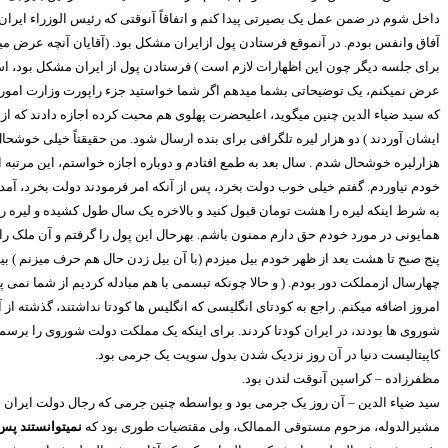
داخل شوم در ضمن عمل یک بصیرتی پیدا کنم و اتفاقاً آنوقتی که رئیس الوزراء ایر
آفاق وانفس بودم. در آنموقع فرستادن پول ازایران مشکل بود. (آقایان آنچه عرض
برای جلسه دیگر چون این اظهارات لازم است ) فرستادن پول از ایران مشکل بود، ا
عرض نمیکنم، یک توضیحاتی بشما میدهم اگر شما خواستید جزء راپورت وزارت امورخارج
که سید ضیاء الدین چنین میگوید، اعلیحضرت پهلوی هم محبت کرده اجازه دادند که از 
ایشان آوردند ) دو هزار لیره تلگرافی برای بنده ارسال شود. من حقیقتاً خیلی خوشحال 
هزارلیره خوشحال شدم . سال بعد به طمع افتادم و دوباره اجازه خواستم، این مرتبه 
خودم نیاوردم. گفتم خیلی خوب دولت بخرد، پس از آنکه امر فرمودند دولت بخرد، آمدند
به شرط اینکه لیره را هشت تومان قبول کنید و بالاخره یک سال طول کشیده و لیره را
همایونی در مورد خودم حق دارم ممنون باشم. بهرحال این پول را گرفتم و آن ملک را آ
پنج صبح تا هشت بعد از ظهر خودم بیل میزدم (با آن بیل زدن حال هم حرف میزنم ) بی
چهارسال ازمملکت دور بودم. ( و حالا چونکه تبسمی با هم مبادله کردیم از شما نمی پرس
امروز اضافه میکنم. راجع به کودتای انگلیسی که انگلیس ها کودتا نداشتند، گذشته از
شوروی ها بودند، در ایران کودتا کردند. برای اینکه یک مملکت دولت شوروی را برسمی
کاپیتالیست دنیا در آن روز نزدیک شدن بدول سویت یک جرمی بود.
مظفرزاده – کراسین آنوقت لندن بود.
سید ضیاء الدین – آن روز یک جرمی بود و بواسطه چنین جرمی که رجال دولت ایران
مشیرالدوله، مرحوم مستوقی الممالک، ولی مقتضیات طوری بود که
نمیتوانستند پس 