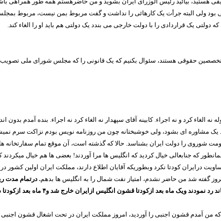
ی هستید، بیائید رئیس الوزرای ایران بشوید و من حاضرهستم همه طور همراهی باشم
شریفی بود ولی البته جرأت یک کارهائی را نداشت و گفت مربوط بمن نیست، مربوط 
ی یک قراردادی را با دولت خارجی می بندد یک دولتی هم باید او را الغاء کند.
ی از متخصصین حقوقی هستند، سئوال بکنیم که یک قانونی را که مجلس شورای ملی تصوی
ه الغاء کرد و نه اجراء. کابینه آقای سپهدار نه الغاء کرد نه اجراء. بنده آمدم بدون
ً باید یک مشاوره ای بشود، ولی خوشبختانه چون من روزنامه نویس بودم نزاکت سرم نمی
 حکومت شوروی را دولت ایران بشناسد. حالا که گذشته است، آن موقع تمام سفارتخانه 
مانطور که جنابعالی خیال کردید که انگلیس ها مرا آوردند! بعضی ها هم خیال میکردند 
یت درایران کودتا نکرد وبطوریکه آقایان اطلاع دارند، مملکت ایران اولین کشور در
روز گفته شد من حاضر نشدم، امتیاز نفت شمال را به انگلیس ها بدهم
. درتمام مدت ر
 رد نمودند ویک ماه بعد ازکودتا قشون انگلیس ازایران خارج شد و
۴
ماه بعد ازکودتا 
ی که من آمدم قشون اجنبی را آوردید، امروز مملکت ایران در تحت اشغال قشون اجنبی ا