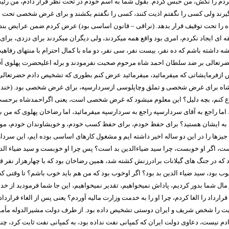
و مردم را نکش، من حبس کردم. بقول شما به اسم خودم در تحت نظر قرار دادم، من ر
بگیرند ولی کسی را نگفتم اذیت کنند، کسی را نگفتم بکشند و برای غرض شخصی تحت
 عده را تحت توقیف قرار بدهد. (نراقی – قانون اساسی بود) عرض کردم ضمن عرایض بن
ای ‌ایجاد نکردم، امری بود واقع همه میکردند، ولی دیگران میکردند برای دزدی، برا
یشه داشته باشم که ده نفر، بیست نفر، سی نفر، دو ماه با کمال احترام با منتهای رف
حضرتعالی بر ضد سلطان احمد شاه مرحوم صحبت نفرمودند و برله اعلیحضرت پهلوی آقا
س ازفرمایشاتی که میفرمائید، میفرمائید عرض کنم بطوری که تشخیص دادم حضرتعال
برای غرض شخصی و تملق وچاپلوسی ازسردارسپه، برای غرض شخصی بود. (خنده بلند 
 دفاع کنم، بچه دلیل؟ این معلوم میشود که غرض شخصی است، یعنی اگراحمدشاه برحسب
ما راجع به آقای سردارسپه راجع به سردارسپه میفرمائید، اما رضاخان پهلوی که من ب
یل به ایشان هستید؟ برای حفظ خودم، برای حفظ کسب خودم، و خویشاوندان خودم، موا
زها را در این دو ساله اخیر داشته ایم و مشغول کارهای اساسی بوده ایم، این سردا
 بد است، اگر او خوبست، چرا سید ضیاء‌الدین بد است؟ پس چرا او خوبست و سید ضیا
 که در جنگ های گیلانات برادرزنش کشته شد، همین رضاخان بود که با چهارهزار نفر ق
 خوب بود، سید ضیاء الدین بد بود؟ اگر اوخوب بود که من هم باید خوب باشم؟ تا وقتی 
ال شما بدور کردیم، پاداش نمیخواهیم، تقدیر نمیخواهیم، این جا شما فرمودید از خدم
قرارداد را الغا کردم، چرا او را به خدمت وزارت مالیه آوردم؟ یعنی پس از الغاء قرارداد
سمیت را شخص شریف و ایران دوستی تشخیص داده بود. از طرف دولت مشیرالدوله مأمور ل
 نیست، دعاوی دولت ایران که کمپانی نفت نداده بود، به کمپانی نفت ثابت کرد، چند 