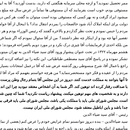
ممر تحصیل نمودید؟ و ازچه محلی سرمایه هنگفتی که دارید، بدست آوردید؟ آقا به ا
مستوفی بودم، خوب است بفرمایند که آن مستوفی ها تماماً در عرض سال چه مبلغ بمال
میشود ایراد گرفت و نه بهر کسی که مستوفی بوده است میتوان بد گفت. هر کس در جام
دولت برای اینکه املاک آباد شود خالصجات را بمردم انتقال نداد؟ با اینحال از آقا خ
مردم را حبس نمودم و تحت نظر گذاردم و بالاخره گفتند که رئیس الوزراء بودم و هر چ
تقصیر آنها چه بود و از اینکار چه نظر داشتند؟. من از آقا سئوال نمودم که اگر شما ق
من بلکه احدی از فرمایشات آقا چیزی درک نکرد و در مورد دویم بالصراحه فرمودند؛ در
هشتم مهرماه
۱۳۲۲
در تحت عنوان پیشواز ورود آقای سید ضیاء الدین به تهران می
تشکر نموده و در پاسخ آقای سید مصطفی طباطبائی، این نکته را نیز اضافه کردند که تا
راجع باعمال آقا، شرح مبسوطی روز گذشته عرض شد که آقا درعمل امتحانات بسیار ب
مردم را از عقیده و فکر خود مستحضرننماید؟ من هرچه خواستم بفهمم که مراد آقا ا
تا آنها بتوانند به مملکت خدمت کنند.
دیروز در این مجلس آقا بتمام رجال وطن پرست ک
با صداقت رفتار کرده اند توهین کند. اگر شما به آن اشخاص معتقد نبودید چرا این 
دارند و به شخصیت های مهم توهین میکنند، پیشنهاد ریاست نکردید؟ شما که چنین ش
است. مجلس شورای ملی باید با مملکت یکی باشد، مجلس شورای ملی باید فرقی بین 
جدا باشد و باین اباطیل معتقد شود، مجلس شورای ملی ایران نیست.
رئیس – آقای سید ضیاء الدین.
سید ضیاء‌الدین – بنده دیروز نتوانستم تمام عرایض خودم را عرض کنم (بعضی از نماین
متأسفم از اینکه وقت مجلس دو روز باید راجع به اعتبارنامه من ضایع شود و مسرورم 