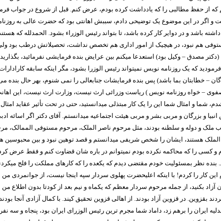
م که از حفظ مطالبی را که یادداشت کرده بودم، عرض کنم. قبل از شروع در جواب فرما
ت و اگر در این موضوع یک توضیحی دادم، سببش اهانتی بود که حضرت عالی به روزنامه 
ی داشته باشد و در دوایر کار کرده باشد، تا بتواند رئیس الوزراء بشود. الحمدلله که 
، مستوفی هم نبود، در هیچیک از امور اداری هم تخصص نداشت، تحصیلاتش درطب بود ولی
دکتر مصدق – وکیل بود) استعدعا میکنم بین عرایض بنده فرمایشی نفرمائید، بگذارید 
روز فرمودید که یک روزنامه نویس نمیتواند رئیس الوزرا بشود، مگر اینکه سابقه کارا
یندگان – خطابتان بما باشد) پس بنده فرمایشات جنابعالی را نمی شنوم، بهر حال بنده
صفوی – خواه روزنامه نویس ) ریاست وزرائی ارث نیست، وزارت ارث نیست، این اهانت ا
 شما و امثال شما این را یک کار مبتذلی میدانستید، حتی در تحت تأثیر عقاید امثا
ا و بزرگان و مربی بشر و مربی هیئت اجتماعیه میدانستم. آقای دکتر اگر اسائه ادبی ن
 ملک و دوله و سلطنه بودند، مثل مرحوم ناصر الملک، مرحوم مستوفی الممالک، مرحوم
ضیاء الملک هستند، ایشان را شخص شریفی میدانستم و قصد توهین نبود و بین محبوسی
م و کسی را که محاکمه نکرده بودم نمیتوانم در باره شان قضاوت کنم و فقط عرض کردم
نده نظر بمسئولیت خودم مقتضی دیدم که یکعده را که کارهای مملکت را فلج میکردند، آن
این کار را کردم! با اینکه اعلیحضرت پهلوی سردار سپه اینجا نیست، از جوانمردی من دو
 آزاد بکنید، از جمله مرحوم سردار معظم که یکماه و نیم بعد از کودتا بدون اطلاع من
قزوین. در قزوین آزاد بودند. از اهالی قزوین تحقیق کیند. با کمال آزادی آنجا بود
عدلیه ایران را برهم زد، داماد شما مجرم ترین رئیس الوزرای ایران بود، پنجاه و س