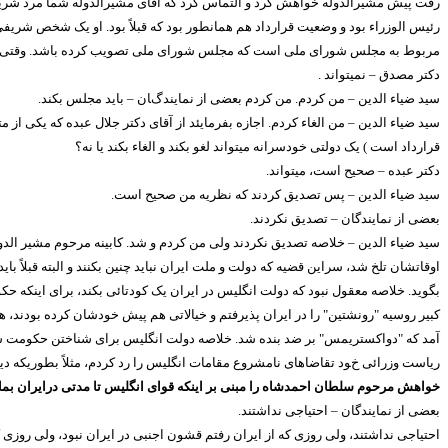
رفت پیش مشیرالدوله خواهش کرد و التماس کرد که آقای مشیرالدوله شما مرد شریف
رئیس الوزراء بود و وضعیت قرارداد هم همانطور بود که قبلاً بود. او یک شخص 
مربوط به مجلس شورای ملی است که مجلس شورای ملی تصویب کرده باشد. وقتی که دولت
دکتر مصدق – نمیتواند .
سید ضیاء الدین – من کردم. من کردم بعضی از نمایندگان – باید مجلس بکند.
سید ضیاء الدین – من الغاء کردم. اجازه بفرمایئد از آقای دکتر جلال عبده که یک
قرارداد است ) یک دولتی خودسرانه میتواند لغو بکند و الغاء بکند یا نه؟
دکتر عبده – صحیح است، میتواند.
سید ضیاء الدین – پس تصدیق کردند که نظریه من صحیح است.
بعضی از نمایندگان – تصدیق نکردند.
سید ضیاء الدین – خلاصه تصدیق نکردند ولی من کردم و شد. کابینه مرحوم مشیر الدوله ن
اوقاتشان تلخ شد، سراین قضیه که دولت و ملت ایران نباید چنین بکنند و البته قبلا
بگوید. خلاصه معقول نبود که دولت انگلیس در ایران یک کودتائی بکند، برای اینکه
کبیر روسیه "رونشتین" را در ایران پذیرفتم و خیالاتی هم پیش خودشان کرده بودند، ه
آمد که "دواکستریمس" بر ضد بنده شد. خلاصه دولت انگلیس برای شناختن حکومت ساو
ریاست وزرائی خود تقاضاهای نامشروع مقامات انگلیس را رد کردم، مثلاً بطوریکه دی
خواهش مرحوم سلطان احمدشاه را مبنی بر اینکه قوای انگلیس تا مدتی درایران بماند
بعضی از نمایندگان – احتیاجی نداشتند.
احتیاجی نداشتند، ولی روزی که از ایران رفتم قشون اجنبی در ایران نبود، ولی روز