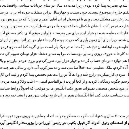
ان شدم، بصیرت پیدا کرده بودم، زیرا مدت ده سال در تمام جریانات سیاسی واقتصادی
 میکنم خارج ازموضوع نیست. چون بیست و چهارسال دراین مملکت نبوده ام برای هر
سعار خارجی مشکل بود، روزی با قونسول ایران آقای "ممرم نورزاد" که در سویس بو
ه عرض کنید. ایشان با کمال شجاعت و جوانمردی قبول کردند بنویسند و راپورت بدهند 
عایدات مطبعه بنده دو هزار لیره برای من بفرستند. (دراین موقع آقای دکتر مصدق آب 
شدم، زیرا برای آن زمین بایری که خریده بودم (گرچه اعتبار من در آنجا بیش از ایران 
اعلیحضرت اوقاتشان تلخ شد. ( گفته اند در دیگ باز است حیای گربه کجا است ) و فرمود
 کارخانه حروف ریزی و سایر مؤسسات مرا به صد و هشتاد هزار تومان تقویم کردند، ولی 
 هم دوازده تومان حساب کردند و چهار هزار لیره ضرر کردم و بروی خودم نیاوردم و ب
باد کردم، ملک عظیمی شد. فعلاً ساعتی صد و ده متر کرپ آب دارد و سالی هم چند هزار
ل میزدم، کار میکردم، زارع شدم و اتفاقاً در زراعت هم تخصص پیدا کردم والبته این 
م چگونه زندگانی کردید و از کجا آوردید (ابوالقاسم امینی – اغلب وکلا و همه مردم ایر
 آن هیچ شخص منصفی نمیتواند تصور بکند انگلیس ها در موقعی که اصولاً روابط سیاسی 
ت بشناسد، دقت کنید آقا انگلستان هنوز در آن تاریخ دولت شوروی را نشناخته بود و ه
 در مدت
۳
سال پیشنهادات حکومت مسکو و دولت اتحاد جماهیر شوروی مورد توجه قرار ند
از استعفای وثوق الدوله اگر قبول بکنیم، هر رئیس الوزرائی را وزیرمختار انگلیس آور