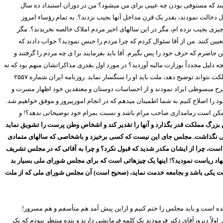
یند که مستوفی بودن چه عیبی برای من میشود؟ من در دوران استبداد ده سال
دخالت نمودند، بقدر یک قرن مداخل آنها بجیب نزدند؟. به تمام رؤساء امروز
زی بجیب نزده ام، مگر در این سالهای اخیر مردم املاک خالصه نخریدند؟. مگر
تعیین کنند. من از آقا سئوال کردم که چرا مردم را حبس نمودید؟ جواب دادند که
حاضرم که حرف خود را پس بگیرم. آقا باید بفرمایند برا ی چه مردم را گرفتند و
چه دلیل مجدداً بوزارت مالیه آوردید؟ در مورد اول بقدری مذاکراتشان مبهم بود که نه
ت نتواند توضیح دهد، ملت باید او را سنگسار نماید. روزنامه ایران شماره
۲۵۵۷
رح مبسوطی ایراد نمودند و از احساسات دوستان و معتقدین خود اظهار مسرت و
ود را اصلاح کنیم به شما اطمینان میدهم که در انجام امورپیروز و موفق خواهیم شد.
 ممکن است زمامداری صاحب مرام باشد و نسبت بمرام خود توضیحاتی ندهد؟! و
بزرگ مملکت قدر بگذارد و آنها را تقدیر کند و اشخاص وطن پرست را تشویق نماید
زی باقی نگذاشت. مجلس جای این نیست که کسی برخیزد و باشخاصی که سالهای متمادی
د است، چرا از ایشان مکدر شدید که قبول نکرد؟ و چرا به آقائی که در مجلس تشریف
هاد ریاست نمودید؟! اینها یک چیزهائی است که برای مجلس شورای ملی بسیار بد
ملت یکی باشد و بجامعه خدمت نماید، (صحیح است) آن مجلس شورای ملی که از ملت
 شده است و باید مجلس را ختم کنیم و ازاین پیش آمد هم متأسفم و هم مسرور!.
لاً دیروزآقای دکتر فرمودند یک کلمه فرمایشی دارند و بنده منتظر نبودم که یک