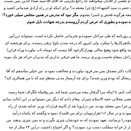
 بعضی از آقایان میخواهند که راجع بجرمی که آقای آقا سید ضیاء الدین بمن نسبت
 حضرت سید الشهداء (ع) چرا معتقدند؟ برای اینکه او در راه آزادی صدماتی کشید و
جامعه هرگونه فحش و ناسزا بشنوم
. مگر نبود که مدرس در همین مجلس سیلی خورد؟!
ده نموده و بطوری که عرض کردم آرزومندم بدرجه شهادت نایل شوم.
یر روزنامه که طی مراحل ننموده و تجربیاتی حاصل نکرده است، نمیتواند دررأس
فرکارها را میکرد، ولی امروز که درجه تمدن باوج ترقی رسیده، برای هرشعبه ای
قع شود وهیچ مثالی بهترازکارخود آقا نیست که دوماه تاب نیاورده وراه فراررا
مراحل بمقام نخست وزیری برسد، ما هم حرفی نداریم که مدیران جرائد هر یک بنوبه
ت دکتر مصدق بمن سر فرود نیاوردند و مخالفت نمودند. من خیلی متأسفم که آقا
هارمحال که بودم وزیر شدم؟ برای چه آرمیتاژ مدتی منتظر شد که با من همکاری کند؟
 کنم، تا اینکه مرا گرفتار پنجه بیرحمی شما کند. من وقتیکه تلگراف شما رسید،
 محلاتی حجه الاسلام شیراز، پیغام دادم که دیگر من نمیتوانم در این ایالت بمانم
را بمن معتقد بودند، من دراروپا بعد از کابینه قرارداد، وزیر عدلیه شدم، از راه
مودند و در سال
۱۱۶
هزارتومان برای من قلمداد نمودند وگفتند که یکماه درآمد
ه را برسانند، تعهد نمودند که نه خودشان چیزی بگیرند و نه بمن چیزی بدهند. من
ار از خزانه مملکت دست برد نمودید؟! و اگر احتیاج داشتید، دراین
۲۳
سال از چه