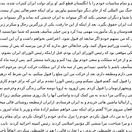
نم و تمام مناسبات خودم را با انگلستان قطع کنم. او برای دولت ایران کنترات شده، بنده
بین المللی که از جای دیگر نتوانستیم بیاوریم، برای اینکه حضرتعالی پس از بیست و 
ا و دیگران صحبتی بکند که اگر میتواند به ایران خدمتی کند بماند و اگر نمیتواند بر
دولت ایران حقوق بگیرد، بعد از اینکه از این جا رفت، یکی از بزرگترین رجال و سکرتر 
 هندوستان و یک مأموریت مهمی پیدا کرد و من خیلی متأسف هستم که شما نتوانستید از
که من بسهم خودم اگر سابقه ای قبول شود، اعتراضی نخواهم داشت و آن این است که بر
یاست وزرائیم سوال کنید، ولی جنابعالی حق ندارید که از من بپرسید که پس از بیست وس
کی موقعی بود که رئیس الوزرای ایران بودم، قبل ازاینکه رئیس الوزرای ایران بشوم، 
 و از خزانه مملکت و سعی خودم پول پیدا کنم و روزنامه منتشر کنم. پس ازسه ماه که 
تأسف باشم یا نباشم، نمیدانم پس از سه ماه از این مملکت حرکت کردم، مرحوم اح
دارم ومطبعه دارم، بعد از حرکت من این مبلغ را قبول میکنم، به این شرط که درهیئت
قبول کنید. گفتم قبول نمیکنم ومن رئیس الوزرا نشدم برای این که برای خودم کاری پی
 وپنجهزارتومان را قبول کردم. پس ازورود به اروپا دوسه سالی زندگی کردم وخرجیم تم
ختی زندگانی مرا دیدند به من کمک کردند واسامی آنها را یک روزی منتشر میکنم، زیرا
زایتالیا ماشین هائی خریدم و به ایران فرستادم، ازایران ازمطبعه روشنائی قالی میخر
فغان میروی چرا؟ گفتم برای اینکه نمی خواهم تسلیم ارادۀ شاه و وزیر یا شاه امروز
 به من داد، قبول نکردم، خودم را تنزل ندادم، خودم را کوچک نکردم، برای مقام رئ
 و مرا شناخت، مرا منشی کل مؤتمر اسلامی کردند. رئیس کمیته اجرائیه کردند. نایب
 و علفی در فلسطین خریدم، زیرا تجارت قالی را هم در فلسطین میکردم، اتفاقاً تاجر