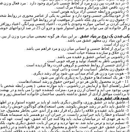
3-
در دید قدرت بین زن و مرد از لحاظ جنسی نابرابری وجود دارد
: مرد فعال و زن فع
4- زن، ناقص عقل، ويرانگر و منشاء مرگ‏
است .
5- زناشويى و رابطه جنسى آزاد برپايه هوس
است
.
6
- از خودبيگانگى جنسى
وجود دارد و
سكس به يكى از عناصر محورى در روابط شخص
7
- حقوق زن
نه ذاتی وی بلکه
ناشى از موقعيت او در روابط قوا است.
زندگی کردن بر اساس
موازنه وجودى
یا قدرت
، اعتياد جنسى ويرانگر، اعتياد روز
و اگر خانواده ای می تواند بر عشق استوار شود و جزو آن 25 در صد ازدواجهای خوشبخت جامعه ما قرار گیرد ،
یکی شدن یک زوج بر بنیاد عشق
. بر این بنیاد هر گونه تبعیضی میان مرد و زن از بی
1-
بر این بنیاد
زن مظهر عشق‏
می باشد .
2- زن آزاد است‏
.
3- برابرى از لحاظ جنسى و انسانى‏
میان زن و مرد فراهم می باشد .
4- زن خلاق و سازنده منشاء حيات‏
است .
5- زناشويى بر اساس عشق و عقيده‏
می باشد .
6- زناشويى ناظر به اقتصاد توليد و صرفه جويى‏
است .
7- آزادى جنسى از روابط شخصى و گروهى قدرت‏
رها گردیده است .
8- حقوق زن
بخاطر
انسانيت او است
و ذاتی اویند
.
9
–
هویت مرد و زن هر کدام میدانی می شود برای رشد دیگری .
10 - هر یک استعدادها و حقوق را به دیگری یادآور می شود .
11
–
فرزند محصول تلاش هر دو در آموختن حقوق و رشد استعدادهاست .
اصل راهنماى ابتلا و آزمايش
در زناشویی
، بايد موازنه
منفی
( یعنی رابطه شخص با خ
نویی بوجود می آید و انسان از زن و مرد ،منزلت گمشده خود را می یابند و در بهش
تا برداشت موافق آزادی از عشق نداشته باشیم، ساختمان خانواده اساسش زور و نتی
شیوه های عشق ورزی
1-.عاشق نبايد در عشق ورزى، واكنش ديگرى باشد. او بايد بر عقيده استوار و در اظهار عشق، خودجوش باشد.
2- عاشق بايد دائم در رشد خويش بكوشد. يعنى استعدادهاى گوناگون خويش را رشد بدهد
3-
عاشق
بايد عقيده و علاقه را دليل راه قرار دهد و از آندو، حتى بخاطر معشوق، جدا
4- اشتباه و خطا را بايد جبران‏پذير دانست. در جبران آن، دو همسر بايد صميمانه همكارى كنند. قوتهاى يكديگر را ضعف نشمارند. خطا و ضعف را نه بپوشانند و نه ناديده بگيرند و نه مطلق
5- به هر عهدى كه
در ميانشان مى‏آيد، بايد وفا كنند چرا كه عشق، عهد است. عه
6- تسليم ترديد و ترس نبايد شد. نه تنها ترديد و ترس از بابت عشق ديگرى بخود، بلكه بيشتر از بابت عشقى كه خود به ديگرى داريم.
7- ميزان عشق، حق
جویی
است. عاشق و معشوق بايد به حق قانع باشند و در زناشوي
8- نه تنها پيش از تسليم كردن
بدن
‏ها به كشش يكديگر، بايد در عقيده و علاقه، آشنايى 