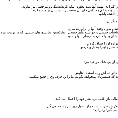
ز اکثرا به عهده آنهاست بعلاوه اینکه بازنشستگی و مرخصی نیز ندارند .
 نداشته باشيد.
دیگران .
حساسات جنسی و خواسته های جنسی . نشکستن سانسورهای جنسی که در تربیت مردم 
ن و بها دادن به ارضای آنها و
خود .
اده او را چماق کردن .
ن و او را به بازی گرفتن .
ي
او
بي شك خواه
ی
د مرد.
خانواده اش و به استعدادهایش .
ت كه همسرتان ميخواهد بگويد، بنابراين حرف وي را قطع ميكنيد.
الی باز اغلب مرد نظر خود را اعمال می کند .
رش قدرت است و از اصول زیر سرچشمه می گیرد :
ی گیرد و در آن :