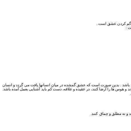
گم كردن عشق است
.
ت :
باشد . بدین صورت است که عشق گمشده در میان انسانها یافت می گردد و انسان
زند و هوس
ها
را ارضا كنند، در عقيده و علاقه، دست كم بايد آشنايى بعمل آمده باشد.
و چماق
كنند.