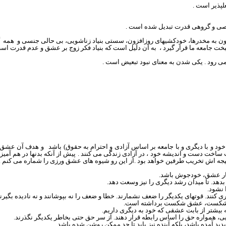
ل‏پذير
است .
ى و گروهى قدرت‏
تبدیل شده است .
افزون به مخدرها، خودكشيهاى روزافزون، سستى بنياد زناشويى، بى حالى جنسى
و
هم
ه
به آن دلیل است که بنیاد فکر زوج بر عشق و عدم قدرت اس
ن می رود . یکی شدن به معنای نبود تبعیض است .
ود و با دیگری و با جامعه بر اساس آزادی و احترام به حقوق) باشد
و هدف آن عشق
ت ساخت دست و اندیشه خود ، در آزادی زندگی می کنند .
پيش از آنكه
بدن
ها در هم آمي
جه اش تخریب طرفین خواهد بود .از این رو شیوه های عشق ورزی را شماره می کنم .
. تا میدان رشد دیگری را نیز وسعت دهد.
 نشود.
د كه شكست، عشق شكست برداشته است.
ى، همواره حق را اساس رابطه قرار دهند. از سر حق حتى بخاطر يكديگر نگذرند.
پديد آمده باشد، بلكه آينده نيز بايد تا حد ممكن روشن شده باشد.