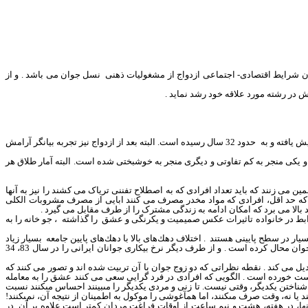
دن شرایط اقتصادی- اجتماعی ازدواج از مشغولیات ذهنی
نسل جوان می باشد . و از
 در رشته مورد علاقه خود رشد نماید .
ش یافته و به
حدود 32 سال رسیده است. البته بعد از ازدواج نیز تجربه بیانگر آرامش
البته آمار طلاق هر
 است و اعتیاد به تریاک جزو سرگرمی جوانان گردیده و قبح آن در جامعه ریخته و تعداد معتادان را حدود 4 میلیون تخمین می زنند که باید تعداد افرادی که به اصطلاح تفننی تریاک می کشند را نیز به آنها
که حد اقل، افرادی که مواد مخدر مصرف می کنند ابایی از مصرف مشروبات الکلی
بالا می برد که امکان ادامه به زندگی مشترک را از طرف مقابل می گیرد .
ن روابط در خانواده تاثیرات عکس صمیمیت و یکرنگی و عشق
را گذاشته
، جو خانه را به
بسيار در سطح پايينى هستند
. اختلاف دهك‌هاى بالا با دهك‌هاى پايين
جامعه
بسيار زياد
و جوان محال کرده است . و از طرف دیگر
نرخ بيكارى جوانان ايرانى را در سال 83، 34
یل می کند . نقطه نظراتی که دو زوج جوان با آن تربیت شده اند و تصور می کنند که
زدواج یکی به طلاق ختم شده است . الگوی غربی شکست خورده است . الگویی که افرادی در فرد گرایی سعی می کنند عشق را به معامله
شناختن يكديگر، وقتى نيست. تا زنى و مردى يكديگر را مى‏بينند احساس مى‏كنند نسبت
نند يا نه، وقت صرف مى‏كنند، اما همآغوشى را موكول به اطمينان از نتيجه آن، نمى‏كنند!
ها، در هفته، هشت و نيم ساعت از اوقات فراغت مردان كمتر است.
علاوه بر آن
در