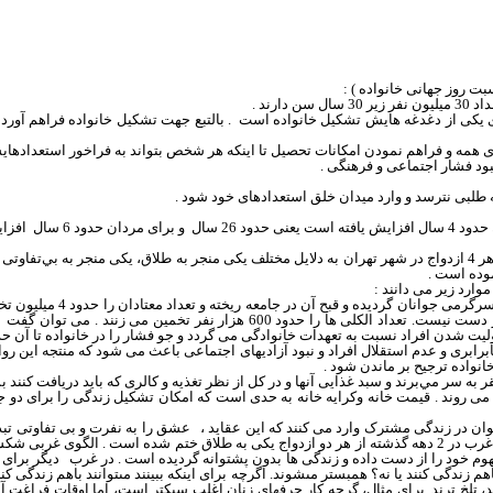
ت روز جهانی خانواده ) :
ی یکی از دغدغه هایش تشکیل خانواده است
. بالتبع جهت تشکیل خانواده فراهم آور
 همه و فراهم نمودن امکانات تحصیل تا اینکه هر شخص بتواند به فراخور استعدادهایش
ود فشار اجتماعی و فرهنگی .
د 26 سال
و برای مردان حدود 6 سال
افزای
موده است .
ارد زیر می دانند :
تریاک کمتر از سیگار شده
ا حدود 600 هزار نفر تخمین می زنند . می توان گفت
یت شدن افراد نسبت به تعهدات خانوادگی می گردد و جو فشار را در خانواده تا آن حد 
ر نابرابری و عدم استقلال افراد و نبود آزادیهای اجتماعی باعث می شود که منتجه ای
نواده ترجیح بر ماندن شود .
و
سبد غذايى آنها و در كل از نظر تغذيه و كالرى كه بايد دريافت كنند 
الا می روند . قیمت خانه وکرایه خانه به حدی است که امکان تشکیل زندگی را برای د
ان در زندگی مشترک وارد می کنند که این عقاید ،
عشق را به نفرت و بی تفاوتی تبد
هر کس باید با زور و در هر شکل و در هر فرم دیگری را به دلخواه خود عوض کند . در غرب در 2 دهه گذشته از هر دو ا
هوم خود را از دست داده و زندگی ها بدون پشتوانه گردیده است . در غرب
ديگر براى 
باهم زندگى كنند يا نه
؟
همبستر مى‏شوند.
ا
گرچه براى اينكه ببينند مى‏توانند باهم زندگى ك
ند، تلخ ترند. براى مثال، گرچه كار حرفه‏اى زنان
اغلب
سبكتر است، اما اوقات فراغت آن