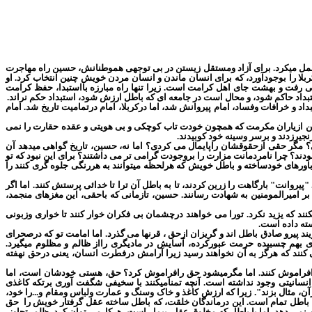
 تحمل میکرد. برای آزاد ومستقل زیستن در بی توجهی هموطنانش، حسین راه مهاجرت
بلا را بوجودآورد، که برای انسان ماندن و انسان مردن خویش چنین انتخاب کرد. او
ی رفت و بهشت جای اهل کرامت است. زیرا تنها راه مبارزه بااستبدا، حفظ کرامت
اد حاکم شود، و محال است در جامعه ای که باطل ارزش شود، استبداد حکم نراند.
و خرافات وفساد، امام پیروانش شد، اما درکربلا، امام درتمامیت تاریخ شد. امام
تن ازیاران مکرمت که همچون خودت تاب کوچکی و بی هویتی و عقده حقارت را نمی
جیرزدند و برسر وسینه خود کوبیدند.
دی؟ مگر حقی ازحقوقشان راپایمال می کردی؟ اما نه، حسین، تاریخ گواهی میدهد آن
ودند؟ چرا نامردمانت مزارت را بروجودت گرامی تر می داشتند؟ برای این نبود که تو
باورهای خودساخته و باطل خویش که هرلحظه میتوانند به هررنگی جلوه گری کنند را
روانت" بارگاهت را زرین کردند، تا به باطل آن ترا تا خدائی پرستش کنند. اما اگر
بر امیرالمومنین به شهادت رسانند. حسین، تازمانی که باحقی، این مغزهای منجمد،
ند که یزید نکرد. تورا می خواهند درچشمان بی فکران خوار کنند تا خواری وزبونی
ته داده است.
ویند پیرو صادق باطل اند و گریزان ازحق ، قرنها می گذرد. اما امامت تو که درصحرای
های بهم چسبیده حرمت عبورکرده، آسایش در مادیگری رااز ظالم و مظلوم میگیرد.
ی کنند که هرگز به آن نخواهند رسید زیرا آرامش درفطرت انسان، یعنی درحق نهفته
افراموش کنند. اما مگرمیشود حق رافراموش کرد؟ حق، هستی خودشان است، اما
انسانیتی وجود نداشته است. آنچه تمنامیکنند با سخیفی شگفت آوری برتکه کاغذی
آن، مثال بزند". زیرا که ارزش کاغذ و خاک وسنگ و عمارت ولباس ومقام و...را خود،
 باطل تمام است. این درماندگان خلقت، که باطل ساخته عقل گرفتار خویش را
حق
 نمی دهد. اما با باطل که مخلوق عقل
بیمار است، هرکارمی توان کرد. ظلم، تجاوز،