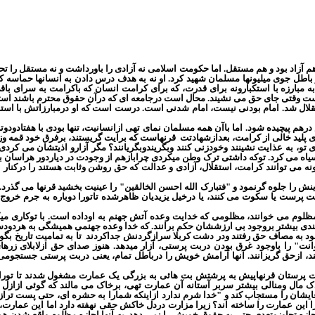
 هم آزاد بود و هم مستقل. اما حکومت اسلامی نه آزادی را باورداشت و نه مستقل را
 باطل جوی میلیونها مسلمان شهید کرد. او نه به هدف درس دادن به انسانها حماسه کر
مبارزه با استکبارونه برای قدرت، که برای کرامت انسان که باکرامت به سرای باق
ت وقتی جای حق می نشیند. محال است درجامعه ای که درآن حقوق محترم باشند استبد
ل شد. امام بودنی نیست، امام شدنی است. درست است که او درمبارزاتش با استبداد 
 پیچیده شود. اما باآن همه مسلمان نمای تهی ازانسانیت، تنها بودی با هفتادودو
ای پلید خالی از کرامت، بعدازشهادتت
قرنهاست که برایت گریستند، برفرق خود قمه وزن
ی تو، به عذایت نشینند وخودزنی کنند وبگریندوبگریانند؟ مگر آزارو اذیتشان می کر
مش سیاه می کرد. توکه داشتی ترک وطن میکردی چرابازهم از وجودت در دیاردور هراسان ب
ه می توانند کرامت، استقلال، آزادی و عدالت که حق روشن وثابت هستند را درکنار 
را جلوه گرنمود و "فتبارک الله احسن الخالقین" را عینیت بخشید قرنها می گذرد. "پی
 بت پرست یا سکوت می کنند، یا درخیل یزیدیان ظاهرشده تاتورا دوباره به جرم خروج 
ظلوم می خوانند، مظلومی که خدایت وعده آتش جهنم به اوداده است. با توکاری میکن
 چندی بیشتر بروجود بی ارزششان حکم برانند. که خدا وعده جهنمی همیشگی به هردودس
ود به مصاف حق رفتند ودر دشت کربلا سرازگردنش جداکردند
تا به تمامیت تاریخ بگ
وانت" را باوجود غرق بودن دربت پرستی، آزار میدهد. هنوز صدای حق ازلابلای زر
یزانند، ازحق گریزانند. آنها آرامش خویش را درباطل تمام، یعنی دربت پرستی جستجوم
بت پرستان قرنهاپیش به پرشتش بت هائی به بزرگی یک عمارت مشغول شدند تا تور
دک مال ومنالی بیشتر سربر آستانه آن عمارت تهی، برخاک می مالند که گوئی ازازل 
دعایشان را مستجاب کند و "خدا شرم ندارد ازاینکه شمارا به حشره ای، حتی پست تراز
این عمارت را ساخته اند؟ زیرا مزارت دردل خاکش حقی نهفته دارد اما این عمارت،
جازه تجاوزوتعدی حتی به حقوق خویش را نمی دهد. به آنها اجازه مظلوم واقع شدن هم