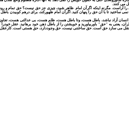
ل می کنند.
ا آراست. مگرنه اینکه اگرآن امام
ظاهر شود، چیزی جز حق نیست؟ حق تمام و روشن
می ساختید تا با آن حق را پنهان کنید. اگرآن امام ظهورکند، برای درهم کوبیدن باطل
سان آزاد نباشد، باطل هست، وتا باطل هست، ظلم هست، بی عدالتی هست، تجاوزهست
گران، یعنی به "حق" باوربیاورید و خویشتن را از باطل ذهن خود برهانید. عقل خودرا
عقل می سازد حق است. حق ساختنی نیست، حق وجوددارد، حق هستی است. کارعقل آگ