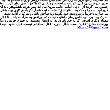
تعدی، دروغ، دزدی، قتل، غارت و شکنجه و...وهرکاری که با"حق" نمی توان کرد، باباط
حسین، می گویند از آن چاه امامی غایب بیرون می آید، پس هرچه باشکوهتر باید آن ر
گریزانید.
شمارا چه که به انتظار"حق" نشسته اید؟ شمارااگر باحق کاری بود، باطل ن
می سازید تا قرنها برسروسینه خود بکوبید وبه ساختن باطل و شرکتان ادامه دهید.
شرک وبت پرستی، خاص زمان جاهلیت نیست که دورانش به سرآمده باشد. تا عقل ان
مقوله دیگری است.
اگر به حق باوردارید، به انتظار ننشینید، به حقوق خویش و دی
بپوشاند، محتاج "عقل" است. باطل، بدون "عقل" ساختنی نیست. خیال نشود آنچه 
Mizan.57@gmail.com