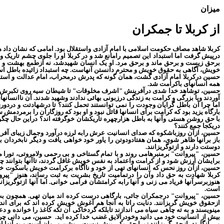
میزان
از کربلا تا جمکران
کربلا شاهد مصاف حکومت اسلامی با امام آزادی واستقلال بود. امامی که نشان داد
درپیش گرفت اما استبداد این تصمیم رامانع شد و در کربلا او را جلوی چشم تاریک و
برحق زیست و برحق ماند و برحق مرد. او یک انسان شهیدشد، نه ازطمع بهشت و به 
خویش، آگاهی به حقوق خویش و محترم دانستن آنهاست. چه استبداد زائیده باطل اس
حسین درکربلا امام آزادی گشت، همان گونه که پدرش درمحراب، امام عدالت و استقلا
همه انسانهای باکرامت شد.
حسین، توشاهد خدا شدی درآفرینش "اشرف مخلوقات" تا شیطان سیه روی تکبرش درهم
آوردند وبا بزرگی و کرامت به زندگی درزبونی بهائی ندادند وشهید شدند. آن ناانسانه
اما چرا آن باطل گرایان وجودت را نمی توانستند تحمل کنند؟ تا درشهادتت و دردور
بارگاه یزید بود که کرامت برای انسانها قائل نبود و او بود که روزگاران را برمرد
با حق روشن هستی وآنها به باطل هزارچهره تاریکشان خوگرفته اند؟ دراین حال چگون
دریکجا جمع کنند؟
حسین، ازآن روزباشکوه که صدای انسانیت عرش رابه لرزه درآورد وجمال زیبای آفرینش 
باز برآنها ظاهر شوی، همان هفتادودوتن را یاور خود خواهی یافت و دیگر نابخردان
دوستت دارند و ازتوگریزانند.
حسین، "پیروانت" برمنبرهامی روند و با تمام گستاخی و بی رحمی ولامروتی، تورا م
برایشان ارزش شود و از کرامت واعتماد به نفس خویش غافل گردند، تاآنها بتوانند
حسین، ازآن روز نحس که انسانهای تهی از خود و ناآگاه برکرامت خویش باسکوت خ
کربلا شهادت به حق داد وآن را درتمامیت تاریخ بشریت به ثبت رساند، هنوز "پیر
هنوزبرسرآنها فریاد می زنی و آنها رابه کرامتشان فرامی خوانی. اما آنها ازتوگر
است.
حسین، "پیروانت" درجمکران جائی، بارگاهی درست کرده اند میان تهی. همچون 
ازحقوق خویش گریزانند. دنایت راتا به آنجا هم آغوش خویش کرده اند که برای ان
مینویسند و به ته چاهی سیاه می اندازند تابلکه گردخاکی آن تکه کاغذ را خوانده و 
بیش از انسانیت خود می دانید وخودرالایق غضب خدا کرده اید.
حسین، می دانی چرا 
می انگارند، ازحق گریزانند زیرا حق یکی بیش نیست، روشن و روان است و به آنها ا